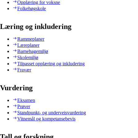
Opplæring for voksne
Folkehøgskole
Læring og inkludering
Rammeplaner
Læreplaner
Barnehagemiljø
Skolemiljø
Tilpasset opplæring og inkludering
Fravær
Vurdering
Eksamen
Prøver
Standpunkt- og underveisvurdering
Vitnemål og kompetansebevis
Tall og forskning