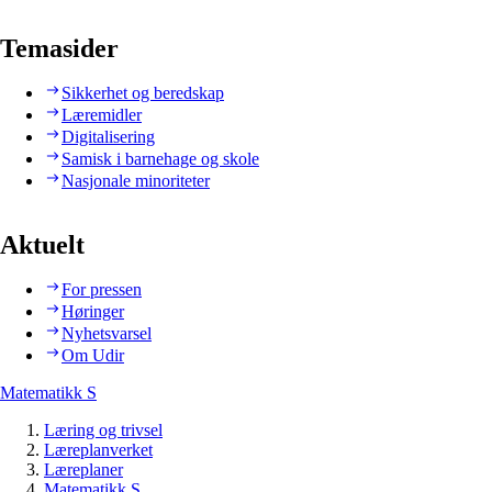
Temasider
Sikkerhet og beredskap
Læremidler
Digitalisering
Samisk i barnehage og skole
Nasjonale minoriteter
Aktuelt
For pressen
Høringer
Nyhetsvarsel
Om Udir
Matematikk S
Læring og trivsel
Læreplanverket
Læreplaner
Matematikk S