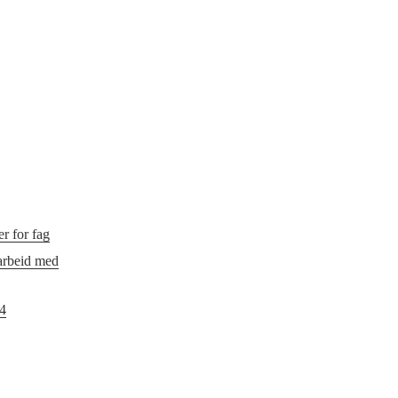
r for fag
 arbeid med
24