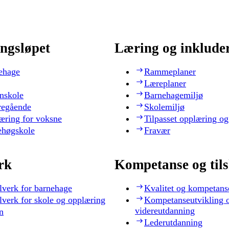
ngsløpet
Læring og inklude
ehage
Rammeplaner
Læreplaner
nskole
Barnehagemiljø
regående
Skolemiljø
æring for voksne
Tilpasset opplæring og
ehøgskole
Fravær
rk
Kompetanse og til
lverk for barnehage
Kvalitet og kompetans
lverk for skole og opplæring
Kompetanseutvikling 
videreutdanning
n
Lederutdanning