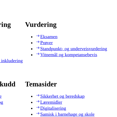
ring
Vurdering
Eksamen
Prøver
Standpunkt- og underveisvurdering
Vitnemål og kompetansebevis
 inkludering
skudd
Temasider
e
Sikkerhet og beredskap
og
Læremidler
Digitalisering
Samisk i barnehage og skole