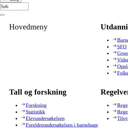
Hovedmeny
Utdanni
Barn
SFO
Grun
Vide
Oppl
Folk
Tall og forskning
Regelve
Forskning
Rege
Statistikk
Rege
Elevundersøkelsen
Tilsy
Foreldreundersøkelsen i barnehage