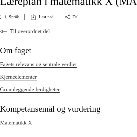
Læreplan i matematikk X (MA
Språk
Last ned
Del
Til overordnet del
Om faget
Fagets relevans og sentrale verdier
Kjerneelementer
Grunnleggende ferdigheter
Kompetansemål og vurdering
Matematikk X