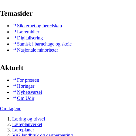
Temasider
Sikkerhet og beredskap
Læremidler
Digitalisering
Samisk i barnehage og skole
Nasjonale minoriteter
Aktuelt
For pressen
Høringer
Nyhetsvarsel
Om Udir
Om fagene
Læring og trivsel
Læreplanverket
Læreplaner
Vg2 landbruk og gartnernæring