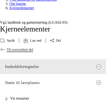
Om fagene
Kjerneelementer
Vg2 landbruk og gartnernæring (LGA02‑03)
Kjerneelementer
Språk
Last ned
Del
Til overordnet del
Innholdsfortegnelse
Støtte til læreplanen
Vis ressurser
Fagenes relevans og sentrale verdier