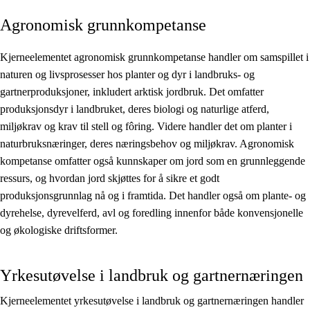
Agronomisk grunnkompetanse
Kjerneelementer
Tverrfaglige temaer
Kjerneelementet agronomisk grunnkompetanse handler om samspillet i
naturen og livsprosesser hos planter og dyr i landbruks- og
Grunnleggende ferdigheter
gartnerproduksjoner, inkludert arktisk jordbruk. Det omfatter
produksjonsdyr i landbruket, deres biologi og naturlige atferd,
miljøkrav og krav til stell og fôring. Videre handler det om planter i
naturbruksnæringer, deres næringsbehov og miljøkrav. Agronomisk
kompetanse omfatter også kunnskaper om jord som en grunnleggende
ressurs, og hvordan jord skjøttes for å sikre et godt
produksjonsgrunnlag nå og i framtida. Det handler også om plante- og
dyrehelse, dyrevelferd, avl og foredling innenfor både konvensjonelle
og økologiske driftsformer.
Yrkesutøvelse i landbruk og gartnernæringen
Kjerneelementet yrkesutøvelse i landbruk og gartnernæringen handler