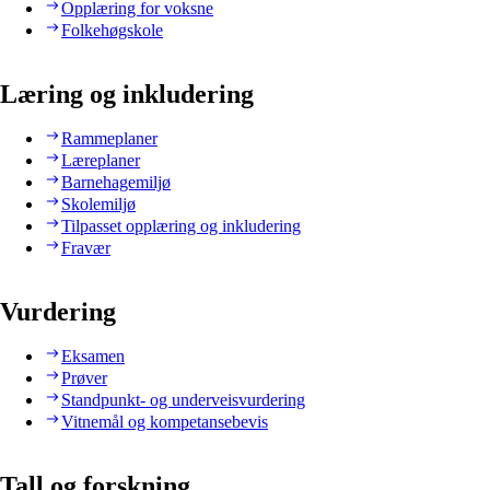
Opplæring for voksne
Folkehøgskole
Læring og inkludering
Rammeplaner
Læreplaner
Barnehagemiljø
Skolemiljø
Tilpasset opplæring og inkludering
Fravær
Vurdering
Eksamen
Prøver
Standpunkt- og underveisvurdering
Vitnemål og kompetansebevis
Tall og forskning