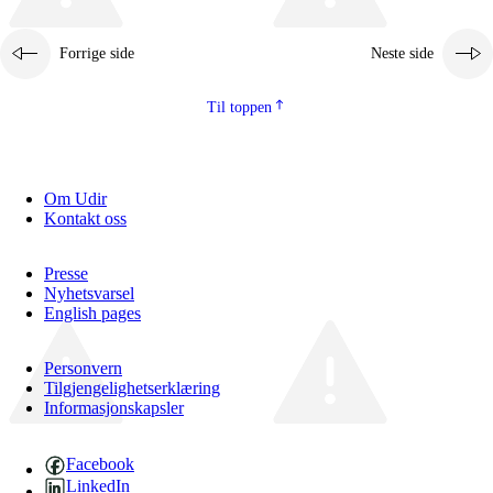
Forrige side
Neste side
Til toppen
Fagenes relevans og sentrale verdier
Kjerneelementer
Om Udir
Tverrfaglige temaer
Kontakt oss
Grunnleggende ferdigheter
Presse
Nyhetsvarsel
English pages
Personvern
Tilgjengelighetserklæring
Informasjonskapsler
Facebook
LinkedIn