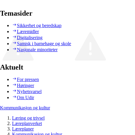
Temasider
Sikkerhet og beredskap
Læremidler
Digitalisering
Samisk i barnehage og skole
Nasjonale minoriteter
Aktuelt
For pressen
Høringer
Nyhetsvarsel
Om Udir
Kommunikasjon og kultur
Læring og trivsel
Læreplanverket
Læreplaner
Kommunikasjon og kultur