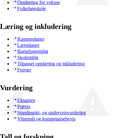
Opplæring for voksne
Folkehøgskole
Læring og inkludering
Rammeplaner
Læreplaner
Barnehagemiljø
Skolemiljø
Tilpasset opplæring og inkludering
Fravær
Vurdering
Eksamen
Prøver
Standpunkt- og underveisvurdering
Vitnemål og kompetansebevis
Tall og forskning