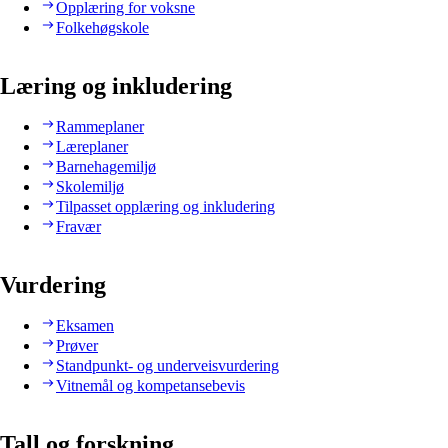
Opplæring for voksne
Folkehøgskole
Læring og inkludering
Rammeplaner
Læreplaner
Barnehagemiljø
Skolemiljø
Tilpasset opplæring og inkludering
Fravær
Vurdering
Eksamen
Prøver
Standpunkt- og underveisvurdering
Vitnemål og kompetansebevis
Tall og forskning