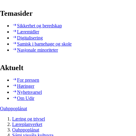
Temasider
Sikkerhet og beredskap
Læremidler
Digitalisering
Samisk i barnehage og skole
Nasjonale minoriteter
Aktuelt
For pressen
Høringer
Nyhetsvarsel
Om Udir
Oahppoplánat
Læring og trivsel
Læreplanverket
Oahppoplánat
Sámi visuála kultuvra