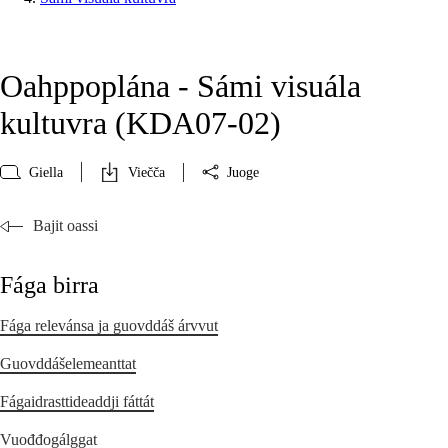
Oahppoplána - Sámi visuála
kultuvra (KDA07‑02)
Giella
Viečča
Juoge
Bajit oassi
Fága birra
Fága relevánsa ja guovddáš árvvut
Guovddášelemeanttat
Fágaidrasttideaddji fáttát
Vuođđogálggat