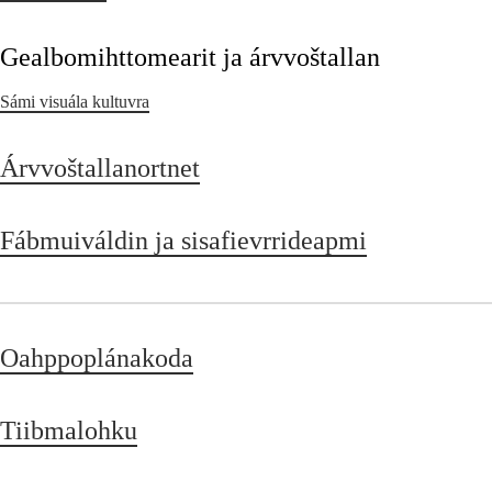
Gealbomihttomearit ja árvvoštallan
Sámi visuála kultuvra
Árvvoštallanortnet
Fábmuiváldin ja sisafievrrideapmi
Oahppoplánakoda
Tiibmalohku