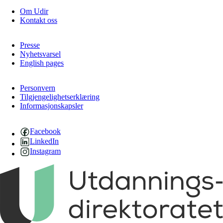
Om Udir
Kontakt oss
Presse
Nyhetsvarsel
English pages
Personvern
Tilgjengelighetserklæring
Informasjonskapsler
Facebook
LinkedIn
Instagram