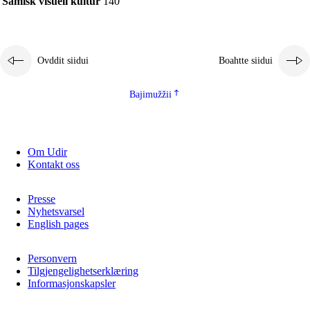
Samisk visuell kultur
140
Guovddášelemeanttat
Fágaidrasttideaddji fáttát
Ovddit siidui
Boahtte siidui
Vuođđogálggat
Bajimužžii
Om Udir
Kontakt oss
Presse
Nyhetsvarsel
English pages
Personvern
Tilgjengelighetserklæring
Informasjonskapsler