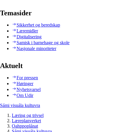
Temasider
Sikkerhet og beredskap
Læremidler
Digitalisering
Samisk i barnehage og skole
Nasjonale minoriteter
Aktuelt
For pressen
Høringer
Nyhetsvarsel
Om Udir
Sámi visuála kultuvra
Læring og trivsel
Læreplanverket
Oahppoplánat
Sámi visuála kultuvra