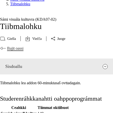
Tiibmalohku
Sámi visuála kultuvra (KDA07‑02)
Tiibmalohku
Giella
Viečča
Juoge
Bajit oassi
Sisdoallu
Tiibmalohku lea addon 60-minuktasaš ovttadagain.
Studerenráhkkanahtti oahppoprográmmat
Ceahkki
Tiimmat oktiibuot
Fága relevánsa ja guovddáš árvvut