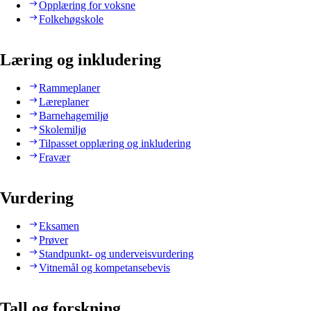
Opplæring for voksne
Folkehøgskole
Læring og inkludering
Rammeplaner
Læreplaner
Barnehagemiljø
Skolemiljø
Tilpasset opplæring og inkludering
Fravær
Vurdering
Eksamen
Prøver
Standpunkt- og underveisvurdering
Vitnemål og kompetansebevis
Tall og forskning