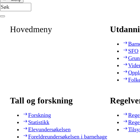
Hovedmeny
Utdanni
Barn
SFO
Grun
Vide
Oppl
Folk
Tall og forskning
Regelve
Forskning
Rege
Statistikk
Rege
Elevundersøkelsen
Tilsy
Foreldreundersøkelsen i barnehage