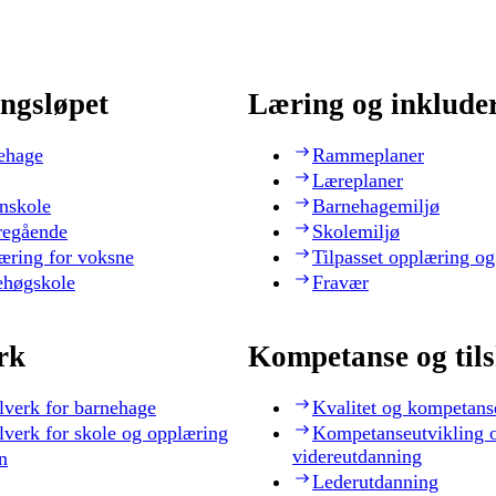
ngsløpet
Læring og inklude
ehage
Rammeplaner
Læreplaner
nskole
Barnehagemiljø
regående
Skolemiljø
æring for voksne
Tilpasset opplæring og
ehøgskole
Fravær
rk
Kompetanse og til
lverk for barnehage
Kvalitet og kompetans
lverk for skole og opplæring
Kompetanseutvikling 
videreutdanning
n
Lederutdanning