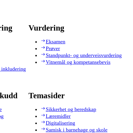
ring
Vurdering
Eksamen
Prøver
Standpunkt- og underveisvurdering
Vitnemål og kompetansebevis
 inkludering
skudd
Temasider
e
Sikkerhet og beredskap
og
Læremidler
Digitalisering
Samisk i barnehage og skole