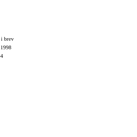
 i brev
 1998
-4