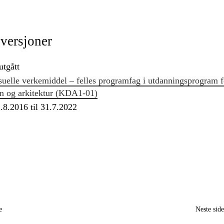
 versjoner
utgått
suelle verkemiddel – felles programfag i utdanningsprogram f
gn og arkitektur (KDA1‑01)
.8.2016 til 31.7.2022
e
Neste sid