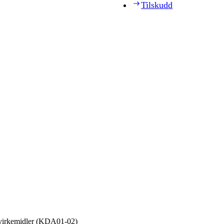
Tilskudd
 virkemidler (KDA01‑02)