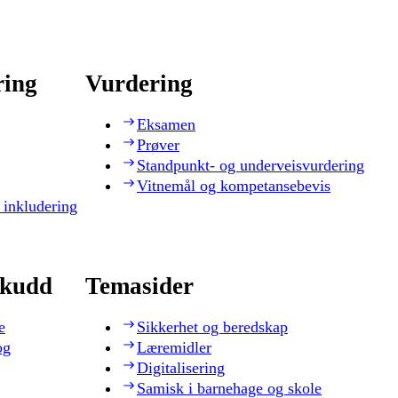
ring
Vurdering
Eksamen
Prøver
Standpunkt- og underveisvurdering
Vitnemål og kompetansebevis
 inkludering
skudd
Temasider
e
Sikkerhet og beredskap
og
Læremidler
Digitalisering
Samisk i barnehage og skole