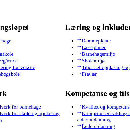
ngsløpet
Læring og inklude
ehage
Rammeplaner
Læreplaner
nskole
Barnehagemiljø
regående
Skolemiljø
æring for voksne
Tilpasset opplæring og
ehøgskole
Fravær
rk
Kompetanse og til
lverk for barnehage
Kvalitet og kompetans
lverk for skole og opplæring
Kompetanseutvikling 
videreutdanning
n
Lederutdanning