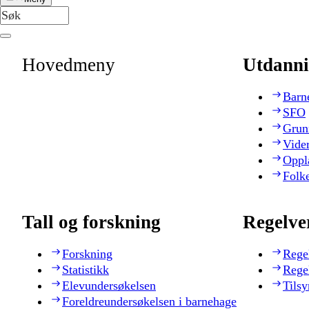
Hovedmeny
Utdanni
Barn
SFO
Grun
Vide
Oppl
Folk
Tall og forskning
Regelve
Forskning
Rege
Statistikk
Rege
Elevundersøkelsen
Tilsy
Foreldreundersøkelsen i barnehage