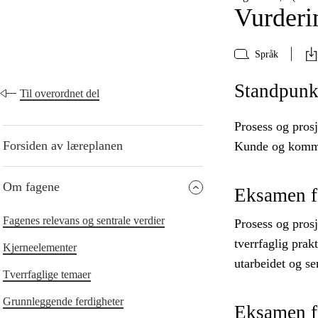
Vurderi
Språk
Standpunk
Til overordnet del
Prosess og prosj
Forsiden av læreplanen
Kunde og kommun
Om fagene
Eksamen f
Fagenes relevans og sentrale verdier
Prosess og pros
tverrfaglig pra
Kjerneelementer
utarbeidet og se
Tverrfaglige temaer
Grunnleggende ferdigheter
Eksamen fo