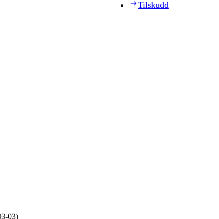
Tilskudd
03‑03)