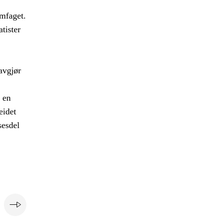
amfaget.
tister
avgjør
 en
eidet
sesdel
e