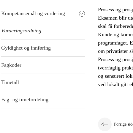
Prosess og prosj
Kompetansemål og vurdering
Eksamen blir ut
skal få forbered
Vurderingsordning
Kunde og kommun
programfaget. E
Gyldighet og innføring
om privatister s
Prosess og pros
Fagkoder
tverrfaglig prak
og sensurert lok
Timetall
ved lokalt gitt 
Fag- og timefordeling
Forrige sid