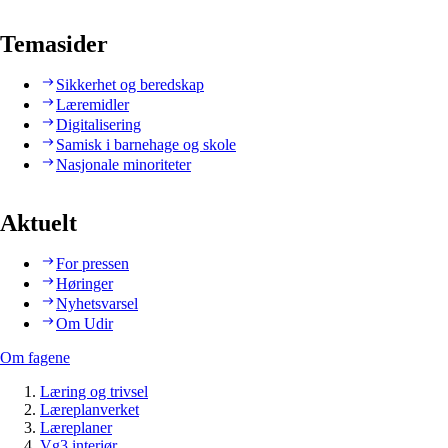
Temasider
Sikkerhet og beredskap
Læremidler
Digitalisering
Samisk i barnehage og skole
Nasjonale minoriteter
Aktuelt
For pressen
Høringer
Nyhetsvarsel
Om Udir
Om fagene
Læring og trivsel
Læreplanverket
Læreplaner
Vg3 interiør