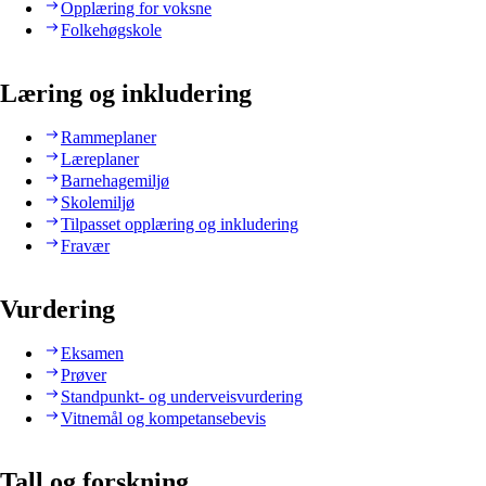
Opplæring for voksne
Folkehøgskole
Læring og inkludering
Rammeplaner
Læreplaner
Barnehagemiljø
Skolemiljø
Tilpasset opplæring og inkludering
Fravær
Vurdering
Eksamen
Prøver
Standpunkt- og underveisvurdering
Vitnemål og kompetansebevis
Tall og forskning