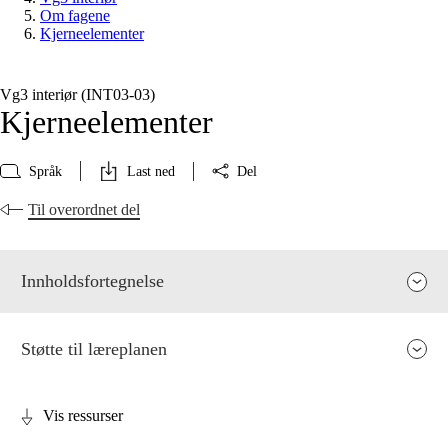
Om fagene
Kjerneelementer
Vg3 interiør (INT03‑03)
Kjerneelementer
Språk
Last ned
Del
Til overordnet del
Innholdsfortegnelse
Støtte til læreplanen
Vis ressurser
Fagenes relevans og sentrale verdier