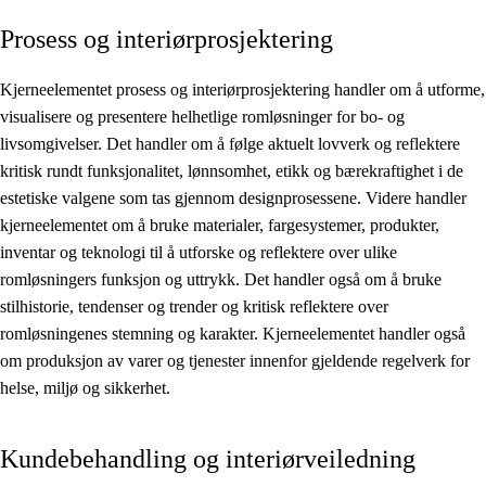
Prosess og interiørprosjektering
Kjerneelementer
Tverrfaglige temaer
Kjerneelementet prosess og interiørprosjektering handler om å utforme,
visualisere og presentere helhetlige romløsninger for bo- og
Grunnleggende ferdigheter
livsomgivelser. Det handler om å følge aktuelt lovverk og reflektere
kritisk rundt funksjonalitet, lønnsomhet, etikk og bærekraftighet i de
estetiske valgene som tas gjennom designprosessene. Videre handler
kjerneelementet om å bruke materialer, fargesystemer, produkter,
inventar og teknologi til å utforske og reflektere over ulike
romløsningers funksjon og uttrykk. Det handler også om å bruke
stilhistorie, tendenser og trender og kritisk reflektere over
romløsningenes stemning og karakter. Kjerneelementet handler også
om produksjon av varer og tjenester innenfor gjeldende regelverk for
helse, miljø og sikkerhet.
Kundebehandling og interiørveiledning