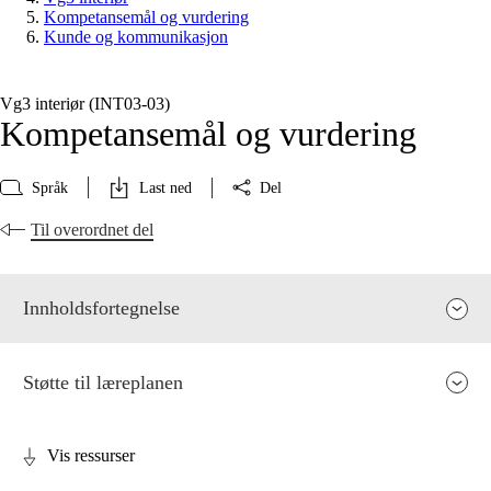
Kompetansemål og vurdering
Kunde og kommunikasjon
Vg3 interiør (INT03‑03)
Kompetansemål og vurdering
Språk
Last ned
Del
Til overordnet del
Innholdsfortegnelse
Støtte til læreplanen
Vis ressurser
Fagenes relevans og sentrale verdier