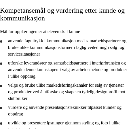
Kompetansemål og vurdering etter kunde og
Kjerneelementer
kommunikasjon
Tverrfaglige temaer
Mål for opplæringen er at eleven skal kunne
Grunnleggende ferdigheter
anvende
faguttrykk i kommunikasjon med samarbeidspartnere og
bruke
ulike kommunikasjonsformer i faglig veiledning i salg- og
servicesituasjoner
utforske
leverandører og samarbeidspartnere i interiørbransjen og
Prosess og prosjektering
anvende
denne kunnskapen i valg av arbeidsmetode og produkter
i ulike oppdrag
Kunde og kommunikasjon
velge og
bruke
ulike markedsføringskanaler for salg av tjenester
og produkter ved å
utforske
og skape en tydelig designprofil mot
sluttbruker
vurdere
og
anvende
presentasjonsteknikker tilpasset kunder og
oppdrag
utvikle
og
presentere
løsninger gjennom styling og foto i ulike