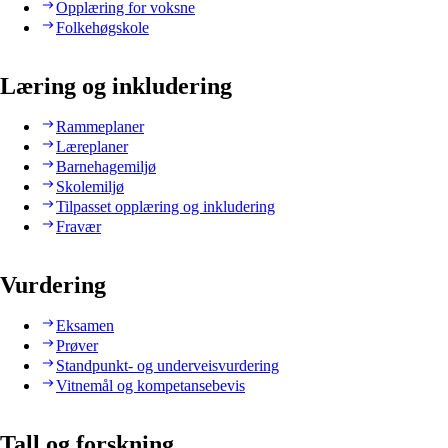
Opplæring for voksne
Folkehøgskole
Læring og inkludering
Rammeplaner
Læreplaner
Barnehagemiljø
Skolemiljø
Tilpasset opplæring og inkludering
Fravær
Vurdering
Eksamen
Prøver
Standpunkt- og underveisvurdering
Vitnemål og kompetansebevis
Tall og forskning