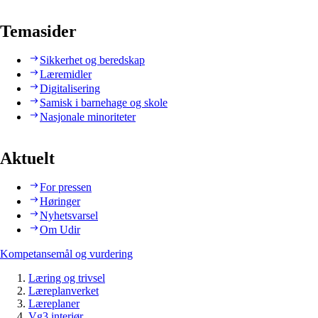
Temasider
Sikkerhet og beredskap
Læremidler
Digitalisering
Samisk i barnehage og skole
Nasjonale minoriteter
Aktuelt
For pressen
Høringer
Nyhetsvarsel
Om Udir
Kompetansemål og vurdering
Læring og trivsel
Læreplanverket
Læreplaner
Vg3 interiør