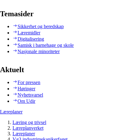
Temasider
Sikkerhet og beredskap
Læremidler
Digitalisering
Samisk i barnehage og skole
Nasjonale minoriteter
Aktuelt
For pressen
Høringer
Nyhetsvarsel
Om Udir
Læreplaner
Læring og trivsel
Læreplanverket
Læreplaner
Vg3 industrimekanikerfaget