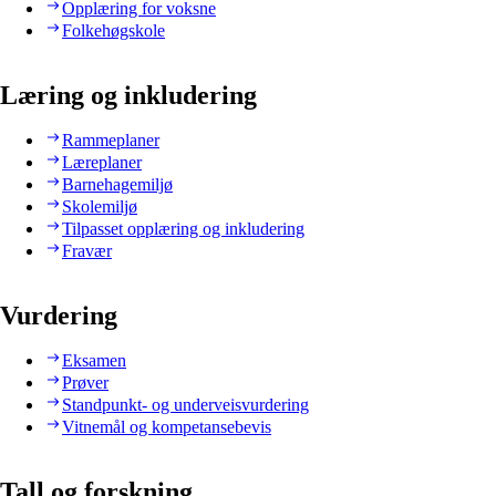
Opplæring for voksne
Folkehøgskole
Læring og inkludering
Rammeplaner
Læreplaner
Barnehagemiljø
Skolemiljø
Tilpasset opplæring og inkludering
Fravær
Vurdering
Eksamen
Prøver
Standpunkt- og underveisvurdering
Vitnemål og kompetansebevis
Tall og forskning