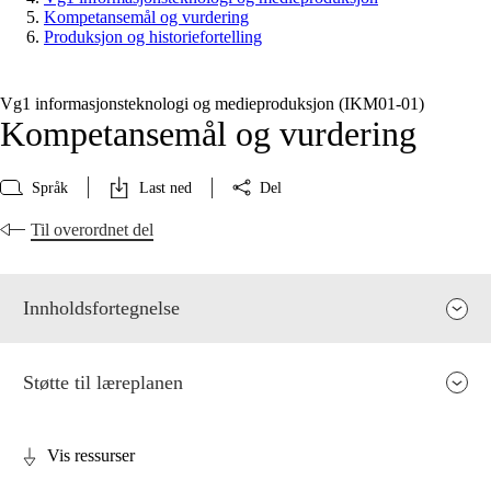
Kompetansemål og vurdering
Produksjon og historiefortelling
Vg1 informasjonsteknologi og medieproduksjon (IKM01‑01)
Kompetansemål og vurdering
Språk
Last ned
Del
Til overordnet del
Innholdsfortegnelse
Støtte til læreplanen
Vis ressurser
Fagenes relevans og sentrale verdier