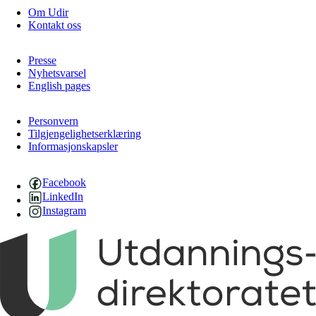
Om Udir
Kontakt oss
Presse
Nyhetsvarsel
English pages
Personvern
Tilgjengelighetserklæring
Informasjonskapsler
Facebook
LinkedIn
Instagram