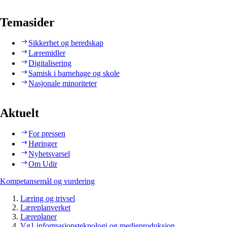
Temasider
Sikkerhet og beredskap
Læremidler
Digitalisering
Samisk i barnehage og skole
Nasjonale minoriteter
Aktuelt
For pressen
Høringer
Nyhetsvarsel
Om Udir
Kompetansemål og vurdering
Læring og trivsel
Læreplanverket
Læreplaner
Vg1 informasjonsteknologi og medieproduksjon