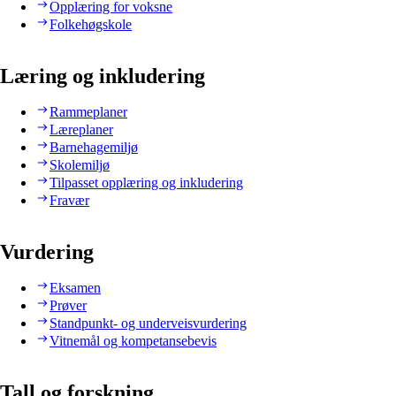
Opplæring for voksne
Folkehøgskole
Læring og inkludering
Rammeplaner
Læreplaner
Barnehagemiljø
Skolemiljø
Tilpasset opplæring og inkludering
Fravær
Vurdering
Eksamen
Prøver
Standpunkt- og underveisvurdering
Vitnemål og kompetansebevis
Tall og forskning