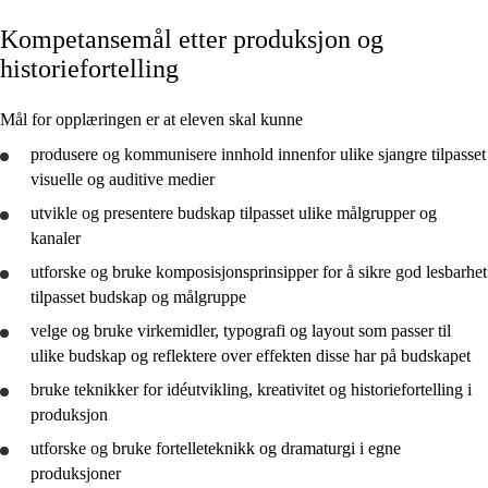
Kompetansemål etter produksjon og
Kjerneelementer
historiefortelling
Tverrfaglige temaer
Mål for opplæringen er at eleven skal kunne
Grunnleggende ferdigheter
produsere og kommunisere innhold innenfor ulike sjangre tilpasset
visuelle og auditive medier
utvikle
og
presentere
budskap tilpasset ulike målgrupper og
kanaler
Produksjon og historiefortelling
utforske
og
bruke
komposisjonsprinsipper for å sikre god lesbarhet
Teknologiforståelse
tilpasset budskap og målgruppe
Konseptutvikling og programmering
velge og
bruke
virkemidler, typografi og layout som passer til
ulike budskap og
reflektere
over effekten disse har på budskapet
bruke
teknikker for idéutvikling, kreativitet og historiefortelling i
produksjon
utforske
og
bruke
fortelleteknikk og dramaturgi i egne
produksjoner