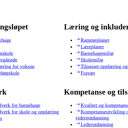
ngsløpet
Læring og inklude
ehage
Rammeplaner
Læreplaner
nskole
Barnehagemiljø
regående
Skolemiljø
æring for voksne
Tilpasset opplæring og
ehøgskole
Fravær
rk
Kompetanse og til
lverk for barnehage
Kvalitet og kompetans
lverk for skole og opplæring
Kompetanseutvikling 
videreutdanning
n
Lederutdanning