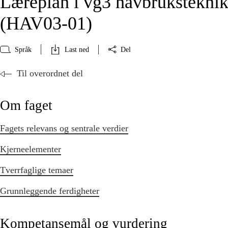
Læreplan i vg3 havbruksteknik
(HAV03‑01)
Språk
Last ned
Del
Til overordnet del
Om faget
Fagets relevans og sentrale verdier
Kjerneelementer
Tverrfaglige temaer
Grunnleggende ferdigheter
Kompetansemål og vurdering