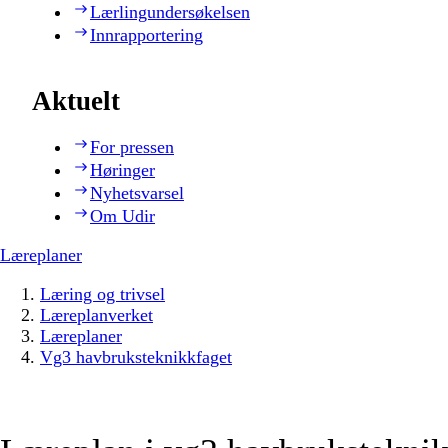
Lærlingundersøkelsen
Innrapportering
Aktuelt
For pressen
Høringer
Nyhetsvarsel
Om Udir
Læreplaner
Læring og trivsel
Læreplanverket
Læreplaner
Vg3 havbruksteknikkfaget