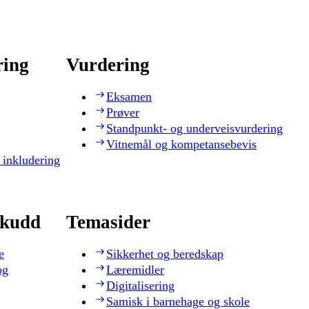
ring
Vurdering
Eksamen
Prøver
Standpunkt- og underveisvurdering
Vitnemål og kompetansebevis
 inkludering
skudd
Temasider
e
Sikkerhet og beredskap
og
Læremidler
Digitalisering
Samisk i barnehage og skole