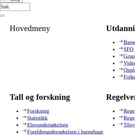
Hovedmeny
Utdanni
Barn
SFO
Grun
Vide
Oppl
Folk
Tall og forskning
Regelve
Forskning
Rege
Statistikk
Rege
Elevundersøkelsen
Tilsy
Foreldreundersøkelsen i barnehage