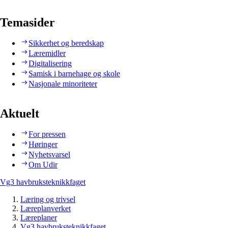
Temasider
Sikkerhet og beredskap
Læremidler
Digitalisering
Samisk i barnehage og skole
Nasjonale minoriteter
Aktuelt
For pressen
Høringer
Nyhetsvarsel
Om Udir
Vg3 havbruksteknikkfaget
Læring og trivsel
Læreplanverket
Læreplaner
Vg3 havbruksteknikkfaget