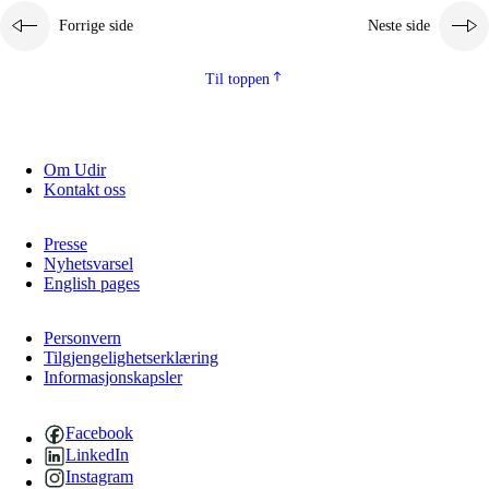
Forrige side
Neste side
Til toppen
Om Udir
Kontakt oss
Presse
Nyhetsvarsel
English pages
Personvern
Tilgjengelighetserklæring
Informasjonskapsler
Facebook
LinkedIn
Instagram