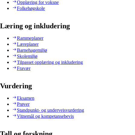
Opplæring for voksne
Folkehøgskole
Læring og inkludering
Rammeplaner
Læreplaner
Barnehagemiljø
Skolemiljø
Tilpasset opplæring og inkludering
Fravær
Vurdering
Eksamen
Prøver
Standpunkt- og underveisvurdering
Vitnemål og kompetansebevis
Tall og forskning