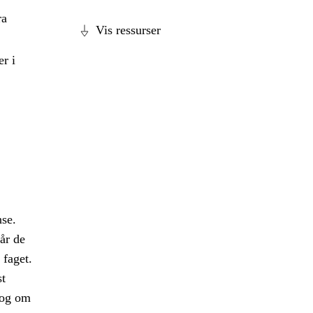
ra
Vis ressurser
r i
nse.
år de
 faget.
st
log om