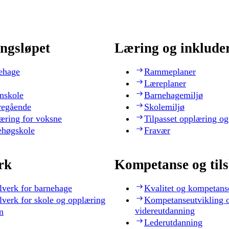
ngsløpet
Læring og inklude
ehage
Rammeplaner
Læreplaner
nskole
Barnehagemiljø
regående
Skolemiljø
æring for voksne
Tilpasset opplæring og
ehøgskole
Fravær
rk
Kompetanse og til
lverk for barnehage
Kvalitet og kompetans
lverk for skole og opplæring
Kompetanseutvikling 
videreutdanning
n
Lederutdanning