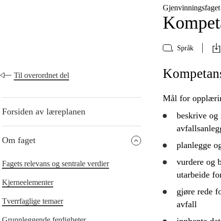
Gjenvinningsfaget
Kompeta
Språk
Kompetans
Til overordnet del
Mål for opplæri
Forsiden av læreplanen
beskrive
og
avfallsanlegg
Om faget
planlegge
o
vurdere
og
Fagets relevans og sentrale verdier
utarbeide for
Kjerneelementer
gjøre rede f
Tverrfaglige temaer
avfall
Grunnleggende ferdigheter