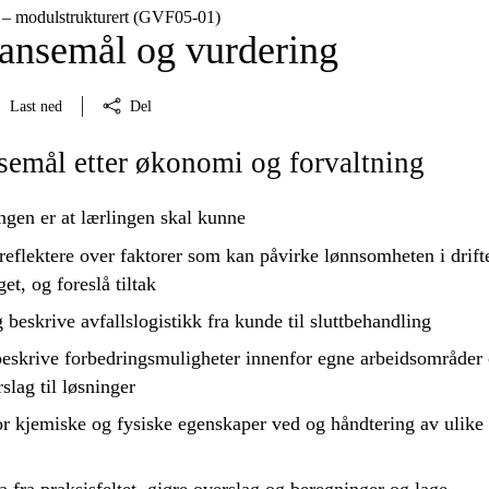
 – modulstrukturert (GVF05‑01)
nsemål og vurdering
Last ned
Del
emål etter økonomi og forvaltning
ngen er at lærlingen skal kunne
reflektere
over faktorer som kan påvirke lønnsomheten i drift
et, og foreslå tiltak
g
beskrive
avfallslogistikk fra kunde til sluttbehandling
beskrive
forbedringsmuligheter innenfor egne arbeidsområder
slag til løsninger
or
kjemiske og fysiske egenskaper ved og håndtering av ulike 