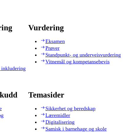
ring
Vurdering
Eksamen
Prøver
Standpunkt- og underveisvurdering
Vitnemål og kompetansebevis
 inkludering
skudd
Temasider
e
Sikkerhet og beredskap
og
Læremidler
Digitalisering
Samisk i barnehage og skole