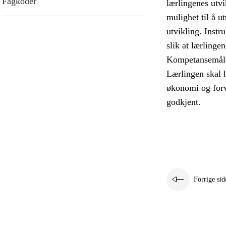
Fagkoder
lærlingenes utv
mulighet til å u
utvikling. Instr
slik at lærlinge
Kompetansemålen
Lærlingen skal 
økonomi og forv
godkjent.
Forrige sid