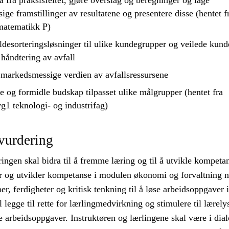
a fra praksisfeltet, gjøre overslag og beregninger og lage
ige framstillinger av resultatene og
presentere
disse (hentet f
matematikk P)
ldesorteringsløsninger til ulike kundegrupper og veilede kunde
 håndtering av avfall
markedsmessige verdien av avfallsressursene
og formidle budskap tilpasset ulike målgrupper (hentet fra
g1 teknologi- og industrifag)
vurdering
ngen skal bidra til å fremme læring og til å utvikle kompeta
r og utvikler kompetanse i modulen økonomi og forvaltning n
r, ferdigheter og kritisk tenkning til å løse arbeidsoppgaver i
l legge til rette for lærlingmedvirkning og stimulere til lærely
e arbeidsoppgaver. Instruktøren og lærlingene skal være i dia