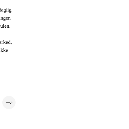
faglig
ringen
ulen.
arked,
ikke
e