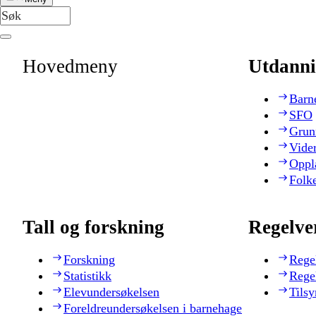
Hovedmeny
Utdanni
Barn
SFO
Grun
Vide
Oppl
Folk
Tall og forskning
Regelve
Forskning
Rege
Statistikk
Rege
Elevundersøkelsen
Tilsy
Foreldreundersøkelsen i barnehage