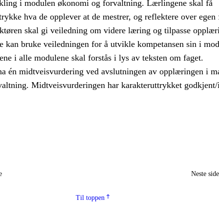
ikling i modulen økonomi og forvaltning. Lærlingene skal få
ttrykke hva de opplever at de mestrer, og reflektere over egen 
uktøren skal gi veiledning om videre læring og tilpasse opplæ
ne kan bruke veiledningen for å utvikle kompetansen sin i mod
e i alle modulene skal forstås i lys av teksten om faget.
ha én midtveisvurdering ved avslutningen av opplæringen i m
altning. Midtveisvurderingen har karakteruttrykket godkjent/
e
Neste sid
Til toppen