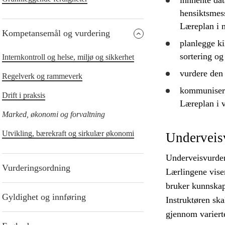
innhente dat
hensiktsmess
Læreplan i 
Kompetansemål og vurdering
planlegge
ki
sortering og
Internkontroll og helse, miljø og sikkerhet
vurdere
den 
Regelverk og rammeverk
kommunisere 
Drift i praksis
Læreplan i v
Marked, økonomi og forvaltning
Utvikling, bærekraft og sirkulær økonomi
Underveis
Underveisvurderi
Vurderingsordning
Lærlingene vise
bruker kunnskape
Gyldighet og innføring
Instruktøren ska
gjennom variert