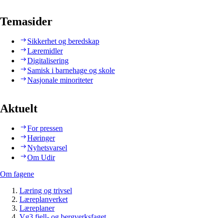
Temasider
Sikkerhet og beredskap
Læremidler
Digitalisering
Samisk i barnehage og skole
Nasjonale minoriteter
Aktuelt
For pressen
Høringer
Nyhetsvarsel
Om Udir
Om fagene
Læring og trivsel
Læreplanverket
Læreplaner
Vg3 fjell- og bergverksfaget