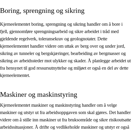
Boring, sprengning og sikring
Kjerneelementer
Tverrfaglige temaer
Kjerneelementet boring, sprengning og sikring handler om å bore i
fjell, gjennomføre sprengningsarbeid og sikre arbeidet i tråd med
Grunnleggende ferdigheter
gjeldende regelverk, toleransekrav og geolognotater. Dette
kjerneelementet handler videre om uttak av berg over og under jord,
sikring av tunneler og bergskjæringer, bearbeiding av bergmasser og
sikring av arbeidssteder mot ulykker og skader. Å planlegge arbeidet ut
fra hensynet til god ressursutnyttelse og miljøet er også en del av dette
kjerneelementet.
Maskiner og maskinstyring
Kjerneelementet maskiner og maskinstyring handler om å velge
maskiner og utstyr ut fra arbeidsoppgaven som skal gjøres. Det handler
videre om å stille inn maskiner ut fra bruksområde og sikre risikoutsatte
arbeidssituasjoner. Å drifte og vedlikeholde maskiner og utstyr er også