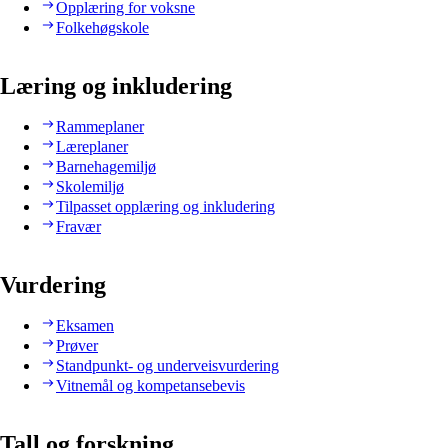
Opplæring for voksne
Folkehøgskole
Læring og inkludering
Rammeplaner
Læreplaner
Barnehagemiljø
Skolemiljø
Tilpasset opplæring og inkludering
Fravær
Vurdering
Eksamen
Prøver
Standpunkt- og underveisvurdering
Vitnemål og kompetansebevis
Tall og forskning