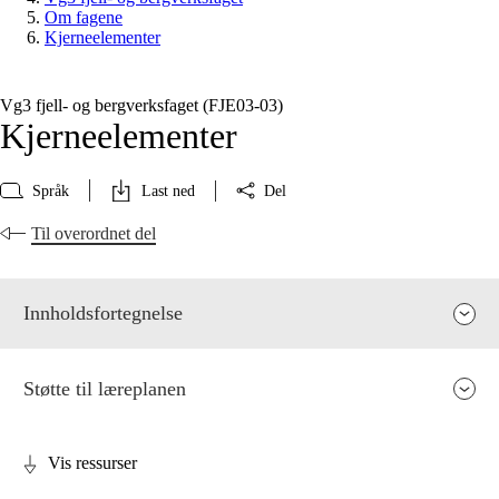
Om fagene
Kjerneelementer
Vg3 fjell- og bergverksfaget (FJE03‑03)
Kjerneelementer
Språk
Last ned
Del
Til overordnet del
Innholdsfortegnelse
Støtte til læreplanen
Vis ressurser
Fagenes relevans og sentrale verdier