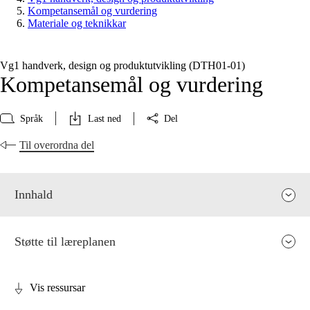
Kompetansemål og vurdering
Materiale og teknikkar
Vg1 handverk, design og produktutvikling (DTH01‑01)
Kompetansemål og vurdering
Språk
Last ned
Del
Til overordna del
Innhald
Støtte til læreplanen
Vis ressursar
Fagrelevans og sentrale verdiar