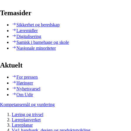
Temasider
Sikkerhet og beredskap
Læremidler
Digitalisering
Samisk i barnehage og skole
Nasjonale minoriteter
Aktuelt
For pressen
Høringer
Nyhetsvarsel
Om Udir
Kompetansemål og vurdering
Læring og trivsel
Læreplanverket
Læreplanar
Vg1 handverk, design og produktutvikling