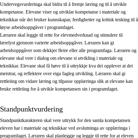
Undervegsvurderinga skal bidra til å fremje læring og til å utvikle
kompetanse. Elevane viser og utviklar kompetanse i materiale og
teknikkar når dei bruker kunnskapar, ferdigheiter og kritisk tenking til å
løyse arbeidsoppgåver i programfaget.
Læraren skal leggje til rette for elevmedverknad og stimulere til
lærelyst gjennom varierte arbeidsoppgåver. Læraren kan gi
arbeidsoppgåver som dekkjer fleire eller alle programfaga. Læraren og
elevane skal vere i dialog om elevane si utvikling i materiale og
teknikkar. Elevane skal få høve til å uttrykkje kva dei opplever at dei
meistrar, og reflektere over eiga fagleg utvikling. Læraren skal gi
rettleiing om vidare læring og tilpasse opplæringa slik at elevane kan
bruke rettleiing for å utvikle kompetansen sin i programfaget.
Standpunktvurdering
Standpunktkarakteren skal vere uttrykk for den samla kompetansen
eleven har i materiale og teknikkar ved avslutninga av opplæringa i
programfaget. Læraren skal planleggje og leggje til rette for at eleven