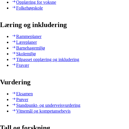
Opplæring for voksne
Folkehøgskole
Læring og inkludering
Rammeplaner
Læreplaner
Barnehagemiljø
Skolemiljø
Tilpasset opplæring og inkludering
Fravær
Vurdering
Eksamen
Prøver
Standpunkt- og underveisvurdering
Vitnemål og kompetansebevis
Tall og forskning