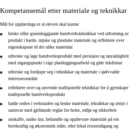
Kompetansemål etter materiale og teknikkar
Kjerneelement
Tverrfaglege tema
Mål for opplæringa er at eleven skal kunne
Grunnleggjande ferdigheiter
bruke
ulike grunnleggjande handverksteknikkar ved utforming av
produkt i harde, mjuke og plastiske materiale og
reflektere
over
eigenskapane til dei ulike materiala
utforske
og lage handverksprodukt med presisjon og nøyaktigheit
med utgangspunkt i eige planleggingsarbeid og gitte tidsfristar
Produktutvikling og skapande prosessar
utforske
og fordjupe seg i teknikkar og materiale i sjølvvalde
Materiale og teknikkar
interesseområde
reflektere
over og anvende tradisjonelle teknikkar for å gjenskape
tradisjonelle handverksprodukt
halde orden i verkstaden og
bruke
materiale, teknikkar og utstyr i
samsvar med gjeldande reglar for helse, miljø og sikkerheit
anskaffe, sanke inn, behandle og oppbevare materiale på ein
berekraftig og økonomisk måte, etter lokal ressurstilgang og