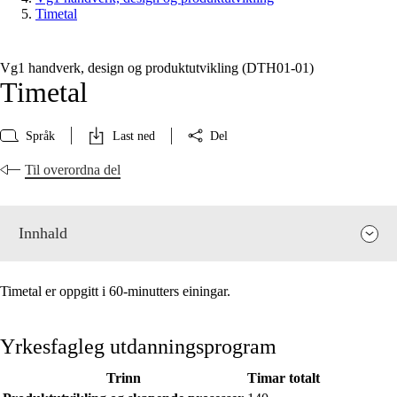
Timetal
Vg1 handverk, design og produktutvikling (DTH01‑01)
Timetal
Språk
Last ned
Del
Til overordna del
Innhald
Timetal er oppgitt i 60-minutters einingar.
Yrkesfagleg utdanningsprogram
Trinn
Timar totalt
Fagrelevans og sentrale verdiar