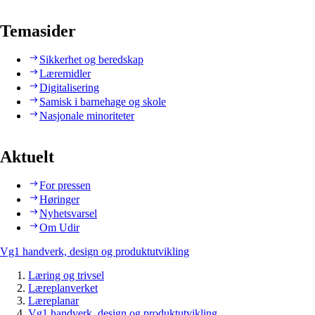
Temasider
Sikkerhet og beredskap
Læremidler
Digitalisering
Samisk i barnehage og skole
Nasjonale minoriteter
Aktuelt
For pressen
Høringer
Nyhetsvarsel
Om Udir
Vg1 handverk, design og produktutvikling
Læring og trivsel
Læreplanverket
Læreplanar
Vg1 handverk, design og produktutvikling