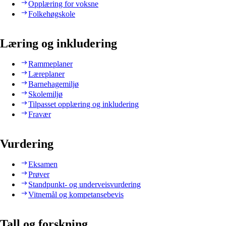
Opplæring for voksne
Folkehøgskole
Læring og inkludering
Rammeplaner
Læreplaner
Barnehagemiljø
Skolemiljø
Tilpasset opplæring og inkludering
Fravær
Vurdering
Eksamen
Prøver
Standpunkt- og underveisvurdering
Vitnemål og kompetansebevis
Tall og forskning