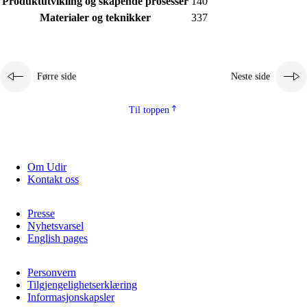
Produktutvikling og skapende prosesser
140
Kjerneelement
Materialer og teknikker
337
Tverrfaglege tema
Grunnleggjande ferdigheiter
Førre side
Neste side
Til toppen
Om Udir
Kontakt oss
Presse
Nyhetsvarsel
English pages
Personvern
Tilgjengelighetserklæring
Informasjonskapsler