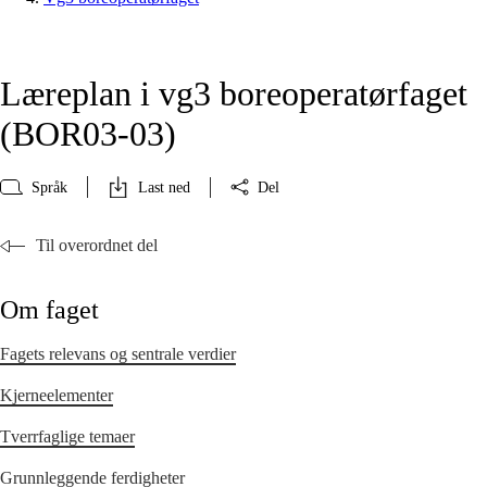
Læreplan i vg3 boreoperatørfaget
(BOR03‑03)
Språk
Last ned
Del
Til overordnet del
Om faget
Fagets relevans og sentrale verdier
Kjerneelementer
Tverrfaglige temaer
Grunnleggende ferdigheter