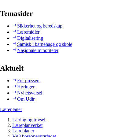
Temasider
Sikkerhet og beredskap
Læremidler
Digitalisering
Samisk i barnehage og skole
Nasjonale minoriteter
Aktuelt
For pressen
Høringer
Nyhetsvarsel
Om Udir
Læreplaner
Læring og trivsel
Læreplanverket
Læreplaner
Vg3 boreoperatørfaget