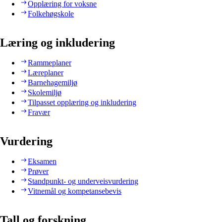
Opplæring for voksne
Folkehøgskole
Læring og inkludering
Rammeplaner
Læreplaner
Barnehagemiljø
Skolemiljø
Tilpasset opplæring og inkludering
Fravær
Vurdering
Eksamen
Prøver
Standpunkt- og underveisvurdering
Vitnemål og kompetansebevis
Tall og forskning