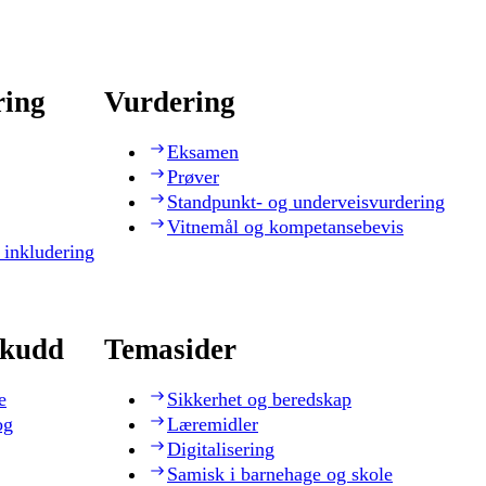
ring
Vurdering
Eksamen
Prøver
Standpunkt- og underveisvurdering
Vitnemål og kompetansebevis
 inkludering
skudd
Temasider
e
Sikkerhet og beredskap
og
Læremidler
Digitalisering
Samisk i barnehage og skole