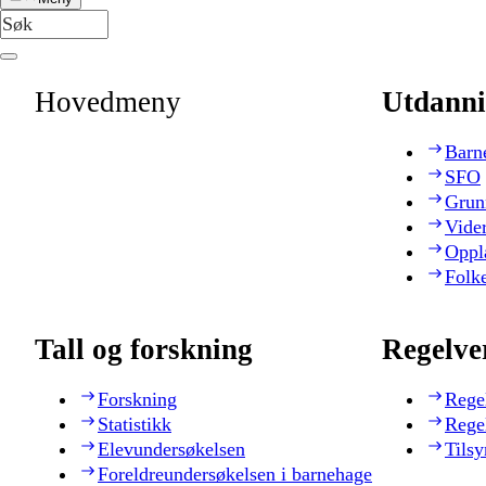
Hovedmeny
Utdanni
Barn
SFO
Grun
Vide
Oppl
Folk
Tall og forskning
Regelve
Forskning
Rege
Statistikk
Rege
Elevundersøkelsen
Tilsy
Foreldreundersøkelsen i barnehage