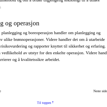
dlikehold og om å bruke tilgjengelig teknologi til å utføre
.
g og operasjon
 planlegging og boreoperasjon handler om planlegging og
v ulike brønnoperasjoner. Videre handler det om å utarbeide
isikovurdering og rapporter knyttet til sikkerhet og erfaring.
vedlikehold av utstyr for den enkelte operasjon. Videre hand
rrierer og å kvalitetssikre arbeidet.
e
Neste sid
Til toppen