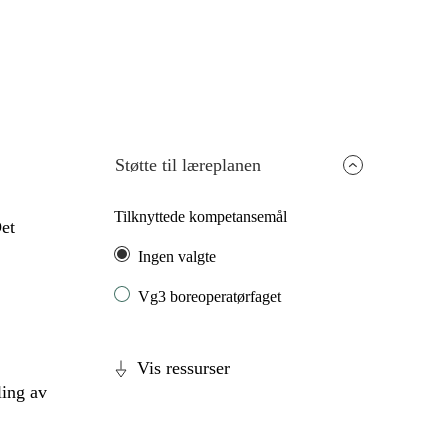
Støtte til læreplanen
Tilknyttede kompetansemål
Det
Ingen valgte
Vg3 boreoperatørfaget
Vis ressurser
ling av