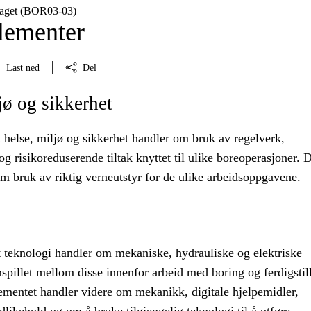
faget (BOR03‑03)
lementer
Last ned
Del
jø og sikkerhet
 helse, miljø og sikkerhet handler om bruk av regelverk,
og risikoreduserende tiltak knyttet til ulike boreoperasjoner. 
m bruk av riktig verneutstyr for de ulike arbeidsoppgavene.
 teknologi handler om mekaniske, hydrauliske og elektriske
pillet mellom disse innenfor arbeid med boring og ferdigstil
ementet handler videre om mekanikk, digitale hjelpemidler,