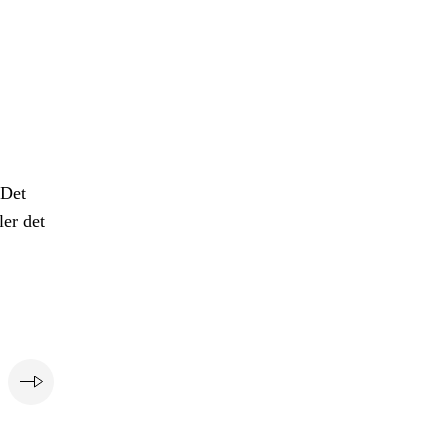
 Det
ler det
e