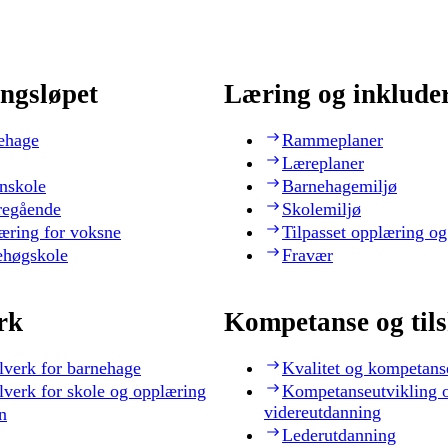
ngsløpet
Læring og inklude
ehage
Rammeplaner
Læreplaner
nskole
Barnehagemiljø
regående
Skolemiljø
æring for voksne
Tilpasset opplæring og
ehøgskole
Fravær
rk
Kompetanse og til
lverk for barnehage
Kvalitet og kompetans
lverk for skole og opplæring
Kompetanseutvikling 
videreutdanning
n
Lederutdanning