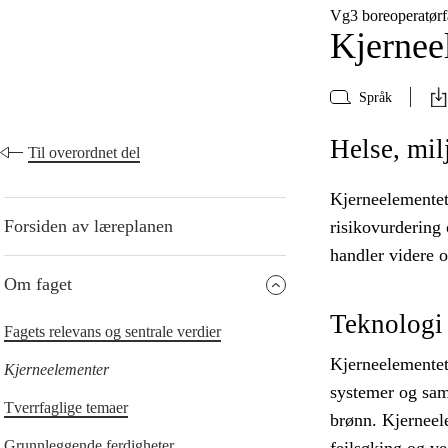
Vg3 boreoperatør
Kjernee
Språk
Helse, mil
Til overordnet del
Kjerneelementet
Forsiden av læreplanen
risikovurdering 
handler videre o
Om faget
Teknologi
Fagets relevans og sentrale verdier
Kjerneelementet
Kjerneelementer
systemer og sams
Tverrfaglige temaer
brønn. Kjerneel
Grunnleggende ferdigheter