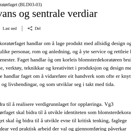
ratørfaget (BLD03‑03)
ans og sentrale verdiar
Last ned
Del
oratørfaget handlar om å lage produkt med allsidig design o
 ulike personar, rom og anledning, og å yte service og rettleie
enester. Faget handlar òg om korleis blomsterdekoratøren bru
le, verktøy, teknikkar og kreativitet i produksjon og design m
e handlar faget om å vidareføre eit handverk som ofte er knytt
r og livshendingar, og som utviklar seg i takt med tida.
dra til å realisere verdigrunnlaget for opplæringa. Vg3
rfaget skal bidra til å utvikle identiteten som blomsterdekora
t skal òg bidra til å utvikle evne til kritisk tenking, faglege
idear ved praktisk arbeid der val og gjennomføring påverkar