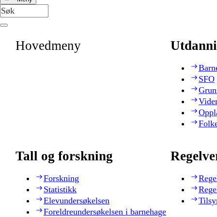
Hovedmeny
Utdanni
Barn
SFO
Grun
Vide
Oppl
Folk
Tall og forskning
Regelve
Forskning
Rege
Statistikk
Rege
Elevundersøkelsen
Tilsy
Foreldreundersøkelsen i barnehage