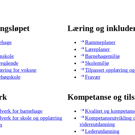
ngsløpet
Læring og inklude
ehage
Rammeplaner
Læreplaner
nskole
Barnehagemiljø
regående
Skolemiljø
æring for voksne
Tilpasset opplæring og
ehøgskole
Fravær
rk
Kompetanse og til
lverk for barnehage
Kvalitet og kompetans
lverk for skole og opplæring
Kompetanseutvikling 
videreutdanning
n
Lederutdanning