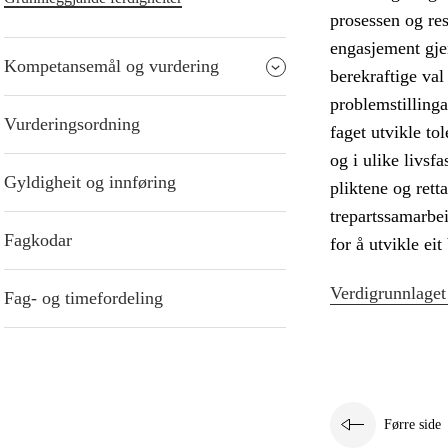
prosessen og res
engasjement gje
Kompetansemål og vurdering
berekraftige val
problemstilling
Vurderingsordning
faget utvikle t
og i ulike livsf
Gyldigheit og innføring
pliktene og rett
trepartssamarbei
Fagkodar
for å utvikle eit
Verdigrunnlaget
Fag- og timefordeling
Førre side