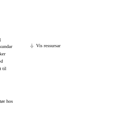
g
Vis ressursar
 kundar
ker
ed
 til
tør hos