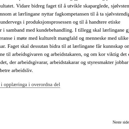
ultatet. Vidare bidreg faget til å utvikle skaparglede, sjølvste
nnom at lærlingane nyttar fagkompetansen til å ta sjølvstendi
 undervegs i produksjonsprosessen og til å handtere etiske
ar i samband med kundebehandling. I tillegg skal lærlingane 
oleranse i møte med kulturelt mangfald og menneske med ulik
asar. Faget skal dessutan bidra til at lærlingane får kunnskap o
ane til arbeidsgivaren og arbeidstakaren, og om kor viktig det
det, der arbeidsgivarar, arbeidstakarar og styresmakter jobba
 betre arbeidsliv.
 i opplæringa i overordna del
Neste sid