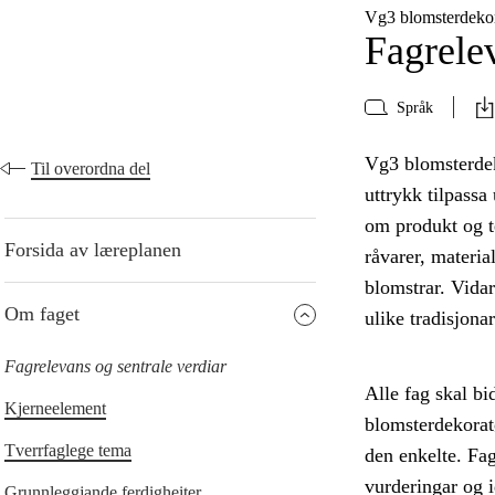
Vg3 blomsterdeko
Fagrelev
Språk
Vg3 blomsterdek
Til overordna del
uttrykk tilpassa
om produkt og t
Forsida av læreplanen
råvarer, materia
blomstrar. Vidar
Om faget
ulike tradisjona
Fagrelevans og sentrale verdiar
Alle fag skal bi
Kjerneelement
blomsterdekoratø
Tverrfaglege tema
den enkelte. Fage
vurderingar og 
Grunnleggjande ferdigheiter