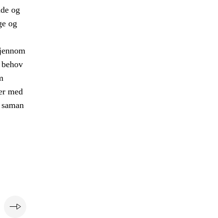
nde og
ge og
gjennom
e behov
m
 er med
r saman
e