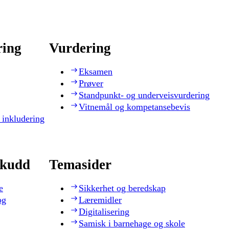
ring
Vurdering
Eksamen
Prøver
Standpunkt- og underveisvurdering
Vitnemål og kompetansebevis
 inkludering
skudd
Temasider
e
Sikkerhet og beredskap
og
Læremidler
Digitalisering
Samisk i barnehage og skole