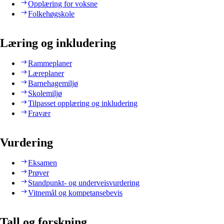
Opplæring for voksne
Folkehøgskole
Læring og inkludering
Rammeplaner
Læreplaner
Barnehagemiljø
Skolemiljø
Tilpasset opplæring og inkludering
Fravær
Vurdering
Eksamen
Prøver
Standpunkt- og underveisvurdering
Vitnemål og kompetansebevis
Tall og forskning