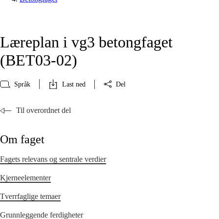
Læreplan i vg3 betongfaget
(BET03‑02)
Språk
Last ned
Del
Til overordnet del
Om faget
Fagets relevans og sentrale verdier
Kjerneelementer
Tverrfaglige temaer
Grunnleggende ferdigheter