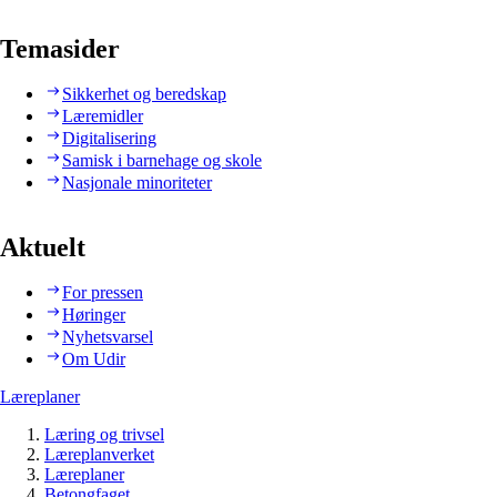
Temasider
Sikkerhet og beredskap
Læremidler
Digitalisering
Samisk i barnehage og skole
Nasjonale minoriteter
Aktuelt
For pressen
Høringer
Nyhetsvarsel
Om Udir
Læreplaner
Læring og trivsel
Læreplanverket
Læreplaner
Betongfaget