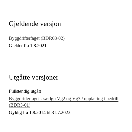
Kjerneelementer
Tverrfaglige temaer
Gjeldende versjon
Grunnleggende ferdigheter
Byggdrifterfaget (BDR03‑02)
Gjelder fra 1.8.2021
Utgåtte versjoner
Fullstendig utgått
Byggdrifterfaget - særløp Vg2 og Vg3 / opplæring i bedrift
(BDR3‑01)
Gyldig fra 1.8.2014 til 31.7.2023