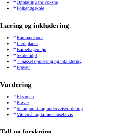
Opplæring for voksne
Folkehøgskole
Læring og inkludering
Rammeplaner
Læreplaner
Barnehagemiljø
Skolemiljø
Tilpasset opplæring og inkludering
Fravær
Vurdering
Eksamen
Prøver
Standpunkt- og underveisvurdering
Vitnemål og kompetansebevis
Tall og forskning