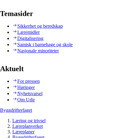
Temasider
Sikkerhet og beredskap
Læremidler
Digitalisering
Samisk i barnehage og skole
Nasjonale minoriteter
Aktuelt
For pressen
Høringer
Nyhetsvarsel
Om Udir
Byggdrifterfaget
Læring og trivsel
Læreplanverket
Læreplaner
Byggdrifterfaget