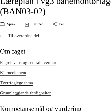
Læreplan i vg3 banemontørfag
(BAN03‑02)
Språk
Last ned
Del
Til overordna del
Om faget
Fagrelevans og sentrale verdiar
Kjerneelement
Tverrfaglege tema
Grunnleggjande ferdigheiter
Kompetansemål og vurdering