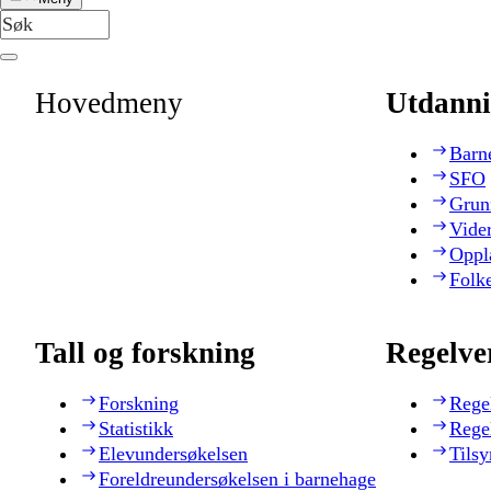
Hovedmeny
Utdanni
Barn
SFO
Grun
Vide
Oppl
Folk
Tall og forskning
Regelve
Forskning
Rege
Statistikk
Rege
Elevundersøkelsen
Tilsy
Foreldreundersøkelsen i barnehage