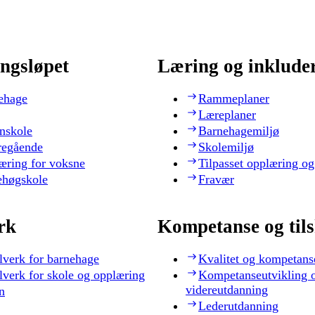
ngsløpet
Læring og inklude
ehage
Rammeplaner
Læreplaner
nskole
Barnehagemiljø
regående
Skolemiljø
æring for voksne
Tilpasset opplæring og
ehøgskole
Fravær
rk
Kompetanse og til
lverk for barnehage
Kvalitet og kompetans
lverk for skole og opplæring
Kompetanseutvikling 
videreutdanning
n
Lederutdanning