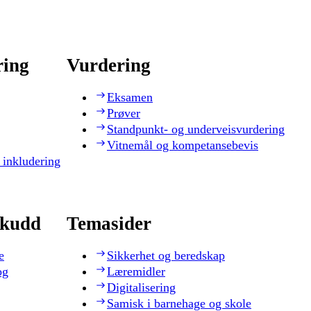
ring
Vurdering
Eksamen
Prøver
Standpunkt- og underveisvurdering
Vitnemål og kompetansebevis
 inkludering
skudd
Temasider
e
Sikkerhet og beredskap
og
Læremidler
Digitalisering
Samisk i barnehage og skole