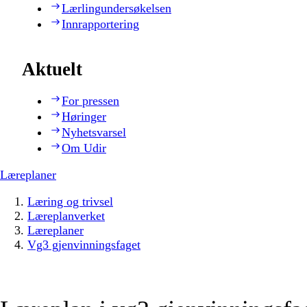
Lærlingundersøkelsen
Innrapportering
Aktuelt
For pressen
Høringer
Nyhetsvarsel
Om Udir
Læreplaner
Læring og trivsel
Læreplanverket
Læreplaner
Vg3 gjenvinningsfaget