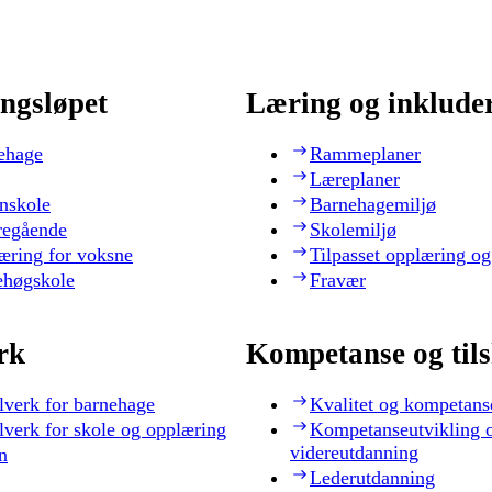
ngsløpet
Læring og inklude
ehage
Rammeplaner
Læreplaner
nskole
Barnehagemiljø
regående
Skolemiljø
æring for voksne
Tilpasset opplæring og
ehøgskole
Fravær
rk
Kompetanse og til
lverk for barnehage
Kvalitet og kompetans
lverk for skole og opplæring
Kompetanseutvikling 
videreutdanning
n
Lederutdanning