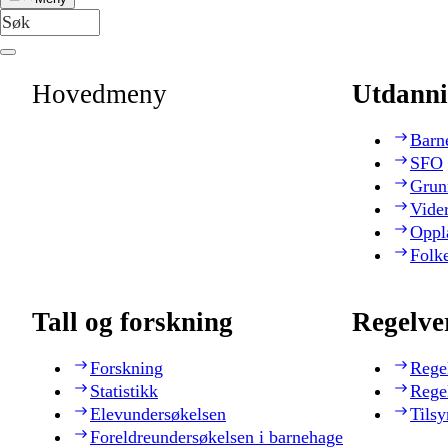
Hovedmeny
Utdanni
Barn
SFO
Grun
Vide
Oppl
Folk
Tall og forskning
Regelve
Forskning
Rege
Statistikk
Rege
Elevundersøkelsen
Tilsy
Foreldreundersøkelsen i barnehage