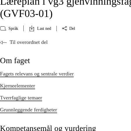
Læreplan i vg3 gjenvinningsfa
(GVF03‑01)
Språk
Last ned
Del
Til overordnet del
Om faget
Fagets relevans og sentrale verdier
Kjerneelementer
Tverrfaglige temaer
Grunnleggende ferdigheter
Kompetansemål og vurdering