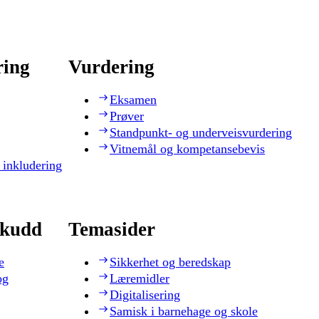
ring
Vurdering
Eksamen
Prøver
Standpunkt- og underveisvurdering
Vitnemål og kompetansebevis
 inkludering
skudd
Temasider
e
Sikkerhet og beredskap
og
Læremidler
Digitalisering
Samisk i barnehage og skole