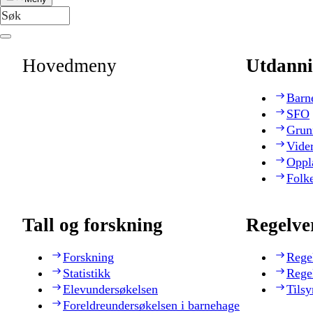
Hovedmeny
Utdanni
Barn
SFO
Grun
Vide
Oppl
Folk
Tall og forskning
Regelve
Forskning
Rege
Statistikk
Rege
Elevundersøkelsen
Tilsy
Foreldreundersøkelsen i barnehage