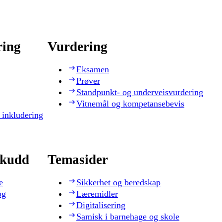
ring
Vurdering
Eksamen
Prøver
Standpunkt- og underveisvurdering
Vitnemål og kompetansebevis
 inkludering
skudd
Temasider
e
Sikkerhet og beredskap
og
Læremidler
Digitalisering
Samisk i barnehage og skole