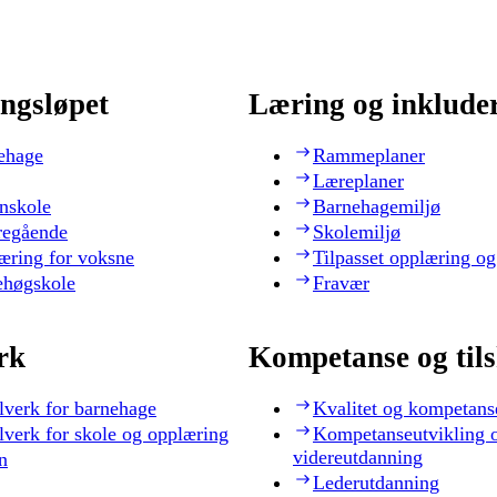
ngsløpet
Læring og inklude
ehage
Rammeplaner
Læreplaner
nskole
Barnehagemiljø
regående
Skolemiljø
æring for voksne
Tilpasset opplæring og
ehøgskole
Fravær
rk
Kompetanse og til
lverk for barnehage
Kvalitet og kompetans
lverk for skole og opplæring
Kompetanseutvikling 
videreutdanning
n
Lederutdanning