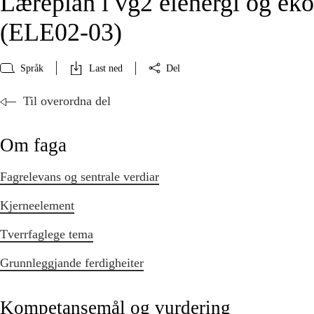
Læreplan i vg2 elenergi og ek
(ELE02‑03)
Språk
Last ned
Del
Til overordna del
Om faga
Fagrelevans og sentrale verdiar
Kjerneelement
Tverrfaglege tema
Grunnleggjande ferdigheiter
Kompetansemål og vurdering