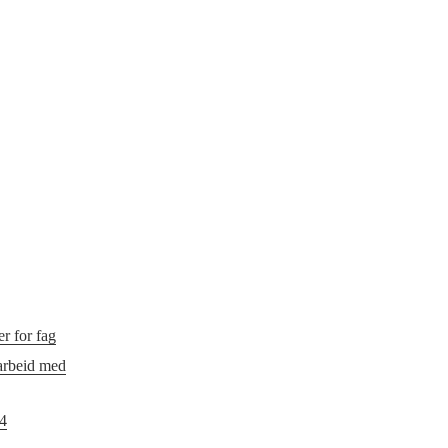
r for fag
 arbeid med
24