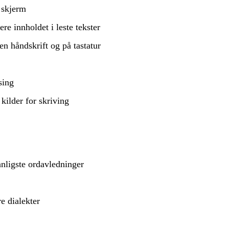
 skjerm
e innholdet i leste tekster
n håndskrift og på tastatur
sing
kilder for skriving
nligste ordavledninger
e dialekter