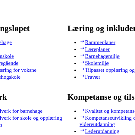
ngsløpet
Læring og inklude
ehage
Rammeplaner
Læreplaner
nskole
Barnehagemiljø
regående
Skolemiljø
æring for voksne
Tilpasset opplæring og
ehøgskole
Fravær
rk
Kompetanse og til
lverk for barnehage
Kvalitet og kompetans
lverk for skole og opplæring
Kompetanseutvikling 
videreutdanning
n
Lederutdanning