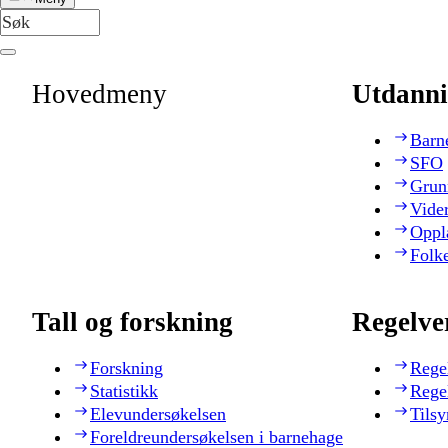
Hovedmeny
Utdanni
Barn
SFO
Grun
Vide
Oppl
Folk
Tall og forskning
Regelve
Forskning
Rege
Statistikk
Rege
Elevundersøkelsen
Tilsy
Foreldreundersøkelsen i barnehage