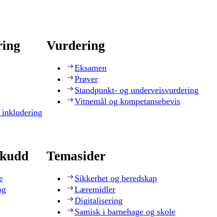
ring
Vurdering
Eksamen
Prøver
Standpunkt- og underveisvurdering
Vitnemål og kompetansebevis
 inkludering
skudd
Temasider
e
Sikkerhet og beredskap
og
Læremidler
Digitalisering
Samisk i barnehage og skole