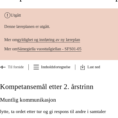
Utgått
Denne læreplanen er utgått.
Mer om
gyldighet og innføring av ny læreplan
Mer om
Sámegiella vuosttašgiellan - SFS01-05
Til forside
Innholdsfortegnelse
Last ned
Kompetansemål etter 2. årstrinn
Muntlig kommunikasjon
lytte, ta ordet etter tur og gi respons til andre i samtaler