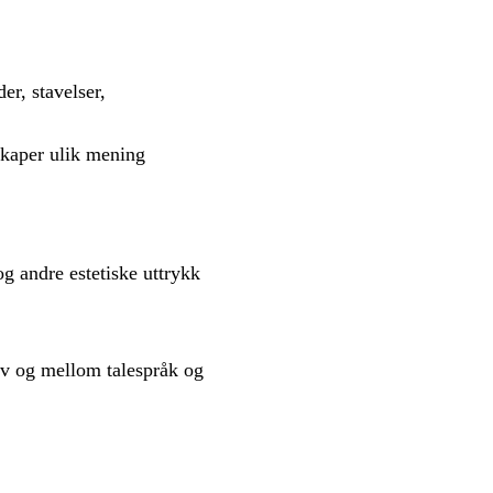
er, stavelser,
skaper ulik mening
g andre estetiske uttrykk
v og mellom talespråk og