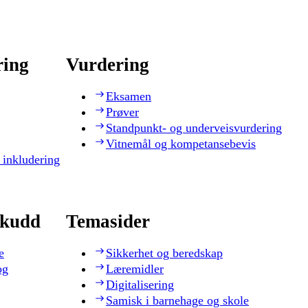
ring
Vurdering
Eksamen
Prøver
Standpunkt- og underveisvurdering
Vitnemål og kompetansebevis
 inkludering
skudd
Temasider
e
Sikkerhet og beredskap
og
Læremidler
Digitalisering
Samisk i barnehage og skole