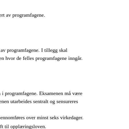
ert av programfagene.
t av programfagene. I tillegg skal
men hvor de felles programfagene inngår.
amen i programfagene. Eksamenen må være
nen utarbeides sentralt og sensureres
gjennomføres over minst seks virkedager.
ft til opplæringsloven.