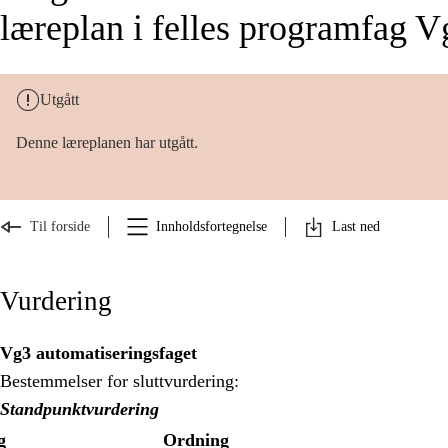
læreplan i felles programfag
Utgått
Denne læreplanen har utgått.
Til forside
Innholdsfortegnelse
Last ned
Vurdering
Vg3 automatiseringsfaget
Bestemmelser for sluttvurdering:
Standpunktvurdering
g
Ordning