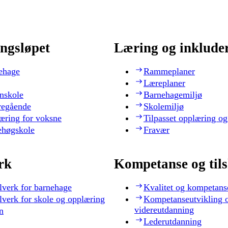
ngsløpet
Læring og inklude
ehage
Rammeplaner
Læreplaner
nskole
Barnehagemiljø
regående
Skolemiljø
æring for voksne
Tilpasset opplæring og
ehøgskole
Fravær
rk
Kompetanse og til
lverk for barnehage
Kvalitet og kompetans
lverk for skole og opplæring
Kompetanseutvikling 
videreutdanning
n
Lederutdanning