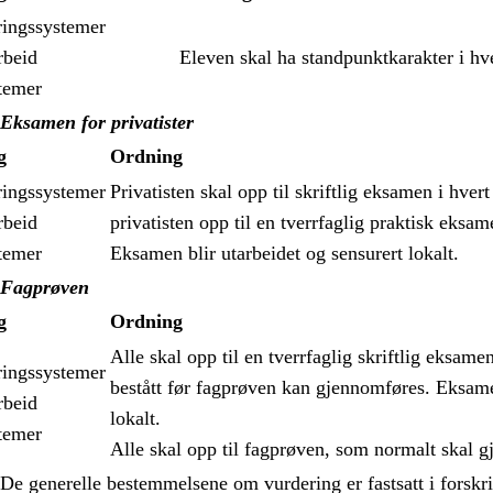
ringssystemer
rbeid
Eleven skal ha standpunktkarakter i hv
temer
Eksamen for privatister
g
Ordning
ringssystemer
Privatisten skal opp til skriftlig eksamen i hver
rbeid
privatisten opp til en tverrfaglig praktisk eksa
temer
Eksamen blir utarbeidet og sensurert lokalt.
Fagprøven
g
Ordning
Alle skal opp til en tverrfaglig skriftlig eks
ringssystemer
bestått før fagprøven kan gjennomføres. Eksame
rbeid
lokalt.
temer
Alle skal opp til fagprøven, som normalt skal 
De generelle bestemmelsene om vurdering er fastsatt i forskri