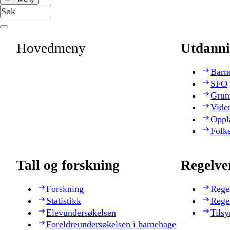
Hovedmeny
Utdanni
Barn
SFO
Grun
Vide
Oppl
Folk
Tall og forskning
Regelve
Forskning
Rege
Statistikk
Rege
Elevundersøkelsen
Tilsy
Foreldreundersøkelsen i barnehage