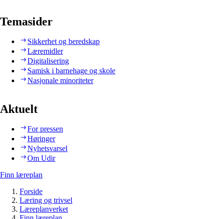
Temasider
Sikkerhet og beredskap
Læremidler
Digitalisering
Samisk i barnehage og skole
Nasjonale minoriteter
Aktuelt
For pressen
Høringer
Nyhetsvarsel
Om Udir
Finn læreplan
Forside
Læring og trivsel
Læreplanverket
Finn læreplan