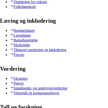
Opplæring for voksne
Folkehøgskole
Læring og inkludering
Rammeplaner
Læreplaner
Barnehagemiljø
Skolemiljø
Tilpasset opplæring og inkludering
Fravær
Vurdering
Eksamen
Prøver
Standpunkt- og underveisvurdering
Vitnemål og kompetansebevis
Tall og forskning