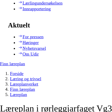
Lærlingundersøkelsen
Innrapportering
Aktuelt
For pressen
Høringer
Nyhetsvarsel
Om Udir
Finn læreplan
Forside
Læring og trivsel
Læreplanverket
Finn læreplan
Læreplan
Læreplan i rørleggjarfaget Vg3