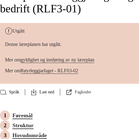
bedrift (RLF3-01)
Utgått
Denne læreplanen har utgått.
Mer om
gyldighet og innføring av ny læreplan
Mer om
Røyrleggjarfaget - RLF03-02
Språk
Last ned
Fagkoder
Føremål
Struktur
Hovudområde