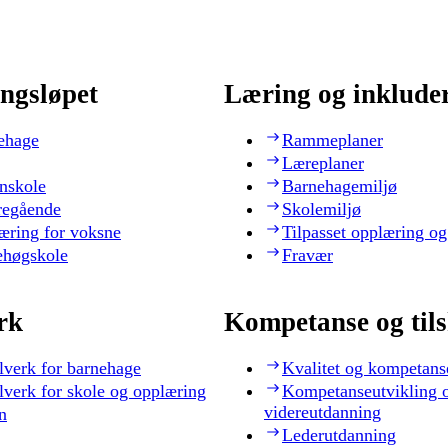
ngsløpet
Læring og inklude
ehage
Rammeplaner
Læreplaner
nskole
Barnehagemiljø
regående
Skolemiljø
æring for voksne
Tilpasset opplæring og
ehøgskole
Fravær
rk
Kompetanse og til
lverk for barnehage
Kvalitet og kompetans
lverk for skole og opplæring
Kompetanseutvikling 
videreutdanning
n
Lederutdanning