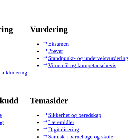
ring
Vurdering
Eksamen
Prøver
Standpunkt- og underveisvurdering
Vitnemål og kompetansebevis
 inkludering
skudd
Temasider
e
Sikkerhet og beredskap
og
Læremidler
Digitalisering
Samisk i barnehage og skole