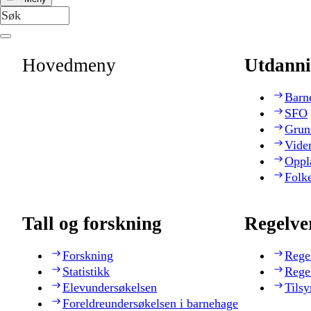
Hovedmeny
Utdanni
Barn
SFO
Grun
Vide
Oppl
Folk
Tall og forskning
Regelve
Forskning
Rege
Statistikk
Rege
Elevundersøkelsen
Tilsy
Foreldreundersøkelsen i barnehage