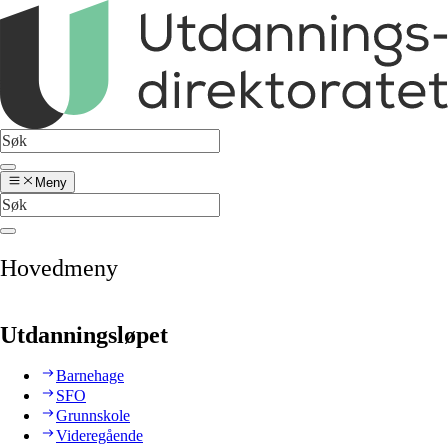
Meny
Hovedmeny
Utdanningsløpet
Barnehage
SFO
Grunnskole
Videregående