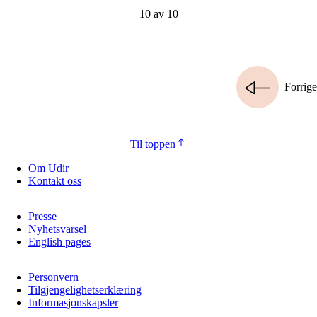
10 av 10
Forrige
Til toppen
Om Udir
Kontakt oss
Presse
Nyhetsvarsel
English pages
Personvern
Tilgjengelighetserklæring
Informasjonskapsler