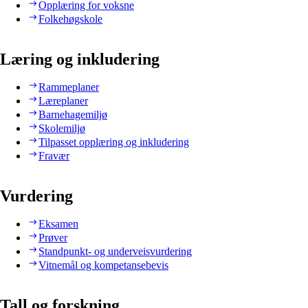
Opplæring for voksne
Folkehøgskole
Læring og inkludering
Rammeplaner
Læreplaner
Barnehagemiljø
Skolemiljø
Tilpasset opplæring og inkludering
Fravær
Vurdering
Eksamen
Prøver
Standpunkt- og underveisvurdering
Vitnemål og kompetansebevis
Tall og forskning