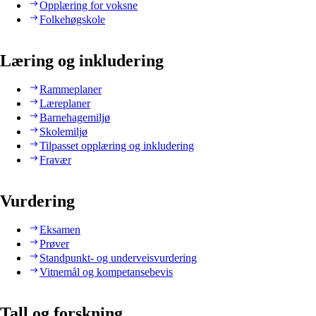
Opplæring for voksne
Folkehøgskole
Læring og inkludering
Rammeplaner
Læreplaner
Barnehagemiljø
Skolemiljø
Tilpasset opplæring og inkludering
Fravær
Vurdering
Eksamen
Prøver
Standpunkt- og underveisvurdering
Vitnemål og kompetansebevis
Tall og forskning