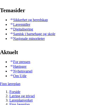
Temasider
Sikkerhet og beredskap
Læremidler
Digitalisering
Samisk i barnehage og skole
Nasjonale minoriteter
Aktuelt
For pressen
Høringer
Nyhetsvarsel
Om Udir
Finn læreplan
Forside
Læring og trivsel
Læreplanverket
Finn læreplan