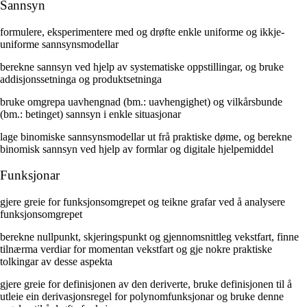
Sannsyn
formulere, eksperimentere med og drøfte enkle uniforme og ikkje-
uniforme sannsynsmodellar
berekne sannsyn ved hjelp av systematiske oppstillingar, og bruke
addisjonssetninga og produktsetninga
bruke omgrepa uavhengnad (bm.: uavhengighet) og vilkårsbunde
(bm.: betinget) sannsyn i enkle situasjonar
lage binomiske sannsynsmodellar ut frå praktiske døme, og berekne
binomisk sannsyn ved hjelp av formlar og digitale hjelpemiddel
Funksjonar
gjere greie for funksjonsomgrepet og teikne grafar ved å analysere
funksjonsomgrepet
berekne nullpunkt, skjeringspunkt og gjennomsnittleg vekstfart, finne
tilnærma verdiar for momentan vekstfart og gje nokre praktiske
tolkingar av desse aspekta
gjere greie for definisjonen av den deriverte, bruke definisjonen til å
utleie ein derivasjonsregel for polynomfunksjonar og bruke denne