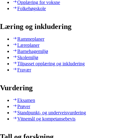
Opplæring for voksne
Folkehøgskole
Læring og inkludering
Rammeplaner
Læreplaner
Barnehagemiljø
Skolemiljø
Tilpasset opplæring og inkludering
Fravær
Vurdering
Eksamen
Prøver
Standpunkt- og underveisvurdering
Vitnemål og kompetansebevis
Tall og forskning