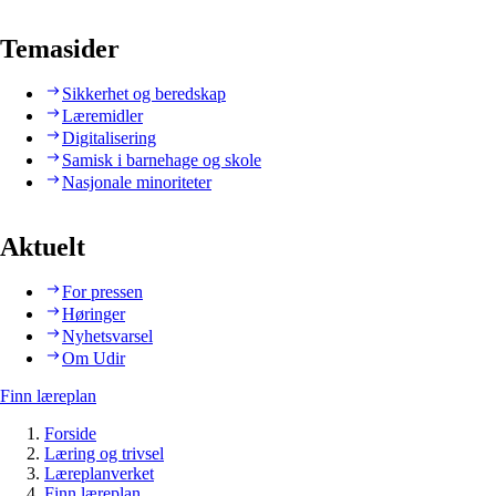
Temasider
Sikkerhet og beredskap
Læremidler
Digitalisering
Samisk i barnehage og skole
Nasjonale minoriteter
Aktuelt
For pressen
Høringer
Nyhetsvarsel
Om Udir
Finn læreplan
Forside
Læring og trivsel
Læreplanverket
Finn læreplan