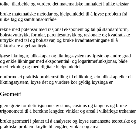
tolke, tilarbeide og vurdere det matematiske innhaldet i ulike tekstar
bruke matematiske metodar og hjelpemiddel til å løyse problem frå
ulike fag og samfunnsområde
rekne med potensar med rasjonal eksponent og tal på standardform,
bokstavuttrykk, formlar, parentesuttrykk og rasjonale og kvadratiske
uttrykk med tal og bokstavar, og bruke kvadratsetningane til å
faktorisere algebrauttrykk
løyse likningar, ulikskapar og likningssystem av første og andre grad
og enkle likningar med eksponential- og logaritmefunksjonar, både
med rekning og med digitale hjelpemiddel
omforme ei praktisk problemstilling til ei likning, ein ulikskap eller eit
likningssystem, løyse det og vurdere kor gyldig løysinga er
Geometri
gjere greie for definisjonane av sinus, cosinus og tangens og bruke
trigonometri til å berekne lengder, vinklar og areal i vilkårlege trekantar
bruke geometri i planet til å analysere og løyse samansette teoretiske og
praktiske problem knytte til lengder, vinklar og areal