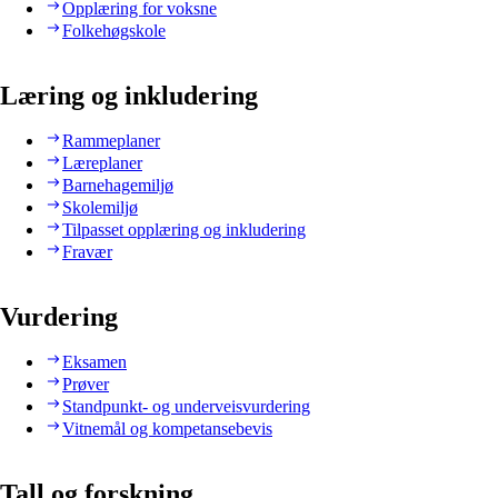
Opplæring for voksne
Folkehøgskole
Læring og inkludering
Rammeplaner
Læreplaner
Barnehagemiljø
Skolemiljø
Tilpasset opplæring og inkludering
Fravær
Vurdering
Eksamen
Prøver
Standpunkt- og underveisvurdering
Vitnemål og kompetansebevis
Tall og forskning