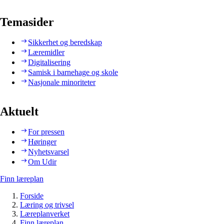
Temasider
Sikkerhet og beredskap
Læremidler
Digitalisering
Samisk i barnehage og skole
Nasjonale minoriteter
Aktuelt
For pressen
Høringer
Nyhetsvarsel
Om Udir
Finn læreplan
Forside
Læring og trivsel
Læreplanverket
Finn læreplan