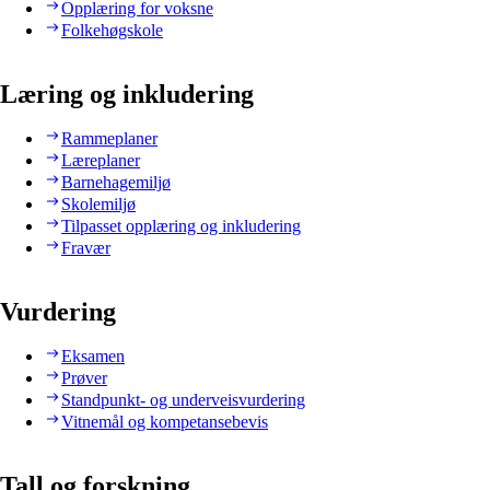
Opplæring for voksne
Folkehøgskole
Læring og inkludering
Rammeplaner
Læreplaner
Barnehagemiljø
Skolemiljø
Tilpasset opplæring og inkludering
Fravær
Vurdering
Eksamen
Prøver
Standpunkt- og underveisvurdering
Vitnemål og kompetansebevis
Tall og forskning