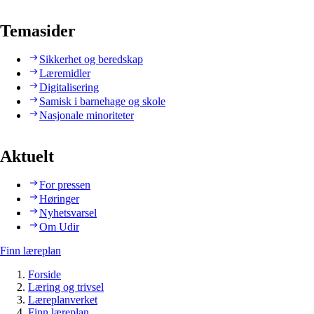
Temasider
Sikkerhet og beredskap
Læremidler
Digitalisering
Samisk i barnehage og skole
Nasjonale minoriteter
Aktuelt
For pressen
Høringer
Nyhetsvarsel
Om Udir
Finn læreplan
Forside
Læring og trivsel
Læreplanverket
Finn læreplan