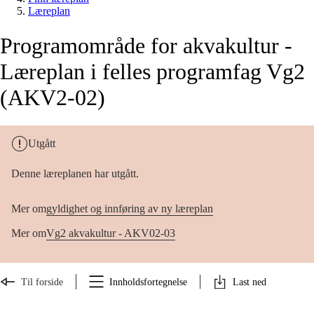
Læreplan
Programområde for akvakultur -
Læreplan i felles programfag Vg2
(AKV2-02)
Utgått
Denne læreplanen har utgått.
Mer om
gyldighet og innføring av ny læreplan
Mer om
Vg2 akvakultur - AKV02-03
Til forside
Innholdsfortegnelse
Last ned