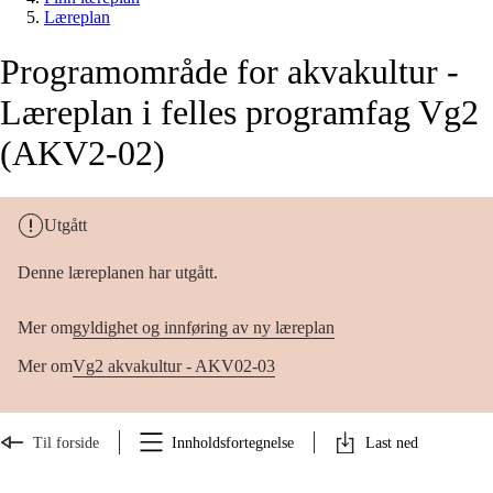
Læreplan
Programområde for akvakultur -
Læreplan i felles programfag Vg2
(AKV2-02)
Utgått
Denne læreplanen har utgått.
Mer om
gyldighet og innføring av ny læreplan
Mer om
Vg2 akvakultur - AKV02-03
Til forside
Innholdsfortegnelse
Last ned