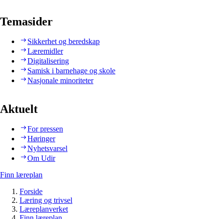
Temasider
Sikkerhet og beredskap
Læremidler
Digitalisering
Samisk i barnehage og skole
Nasjonale minoriteter
Aktuelt
For pressen
Høringer
Nyhetsvarsel
Om Udir
Finn læreplan
Forside
Læring og trivsel
Læreplanverket
Finn læreplan