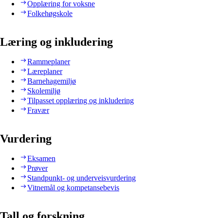
Opplæring for voksne
Folkehøgskole
Læring og inkludering
Rammeplaner
Læreplaner
Barnehagemiljø
Skolemiljø
Tilpasset opplæring og inkludering
Fravær
Vurdering
Eksamen
Prøver
Standpunkt- og underveisvurdering
Vitnemål og kompetansebevis
Tall og forskning