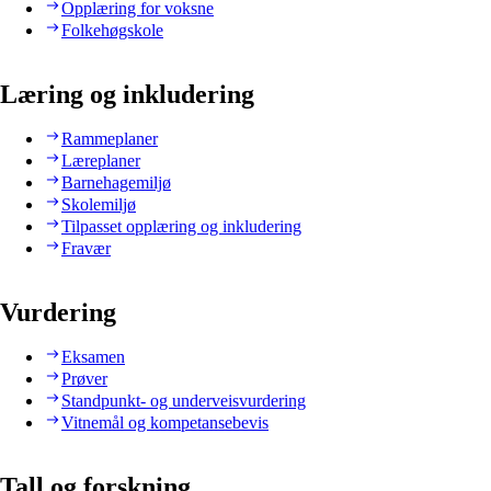
Opplæring for voksne
Folkehøgskole
Læring og inkludering
Rammeplaner
Læreplaner
Barnehagemiljø
Skolemiljø
Tilpasset opplæring og inkludering
Fravær
Vurdering
Eksamen
Prøver
Standpunkt- og underveisvurdering
Vitnemål og kompetansebevis
Tall og forskning