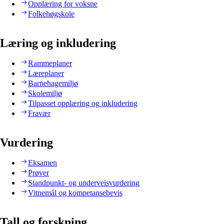
Opplæring for voksne
Folkehøgskole
Læring og inkludering
Rammeplaner
Læreplaner
Barnehagemiljø
Skolemiljø
Tilpasset opplæring og inkludering
Fravær
Vurdering
Eksamen
Prøver
Standpunkt- og underveisvurdering
Vitnemål og kompetansebevis
Tall og forskning