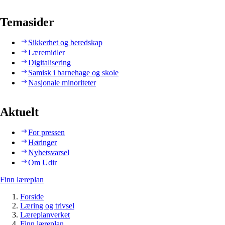
Temasider
Sikkerhet og beredskap
Læremidler
Digitalisering
Samisk i barnehage og skole
Nasjonale minoriteter
Aktuelt
For pressen
Høringer
Nyhetsvarsel
Om Udir
Finn læreplan
Forside
Læring og trivsel
Læreplanverket
Finn læreplan