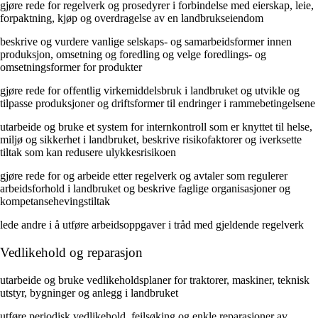
gjøre rede for regelverk og prosedyrer i forbindelse med eierskap, leie,
forpaktning, kjøp og overdragelse av en landbrukseiendom
beskrive og vurdere vanlige selskaps- og samarbeidsformer innen
produksjon, omsetning og foredling og velge foredlings- og
omsetningsformer for produkter
gjøre rede for offentlig virkemiddelsbruk i landbruket og utvikle og
tilpasse produksjoner og driftsformer til endringer i rammebetingelsene
utarbeide og bruke et system for internkontroll som er knyttet til helse,
miljø og sikkerhet i landbruket, beskrive risikofaktorer og iverksette
tiltak som kan redusere ulykkesrisikoen
gjøre rede for og arbeide etter regelverk og avtaler som regulerer
arbeidsforhold i landbruket og beskrive faglige organisasjoner og
kompetansehevingstiltak
lede andre i å utføre arbeidsoppgaver i tråd med gjeldende regelverk
Vedlikehold og reparasjon
utarbeide og bruke vedlikeholdsplaner for traktorer, maskiner, teknisk
utstyr, bygninger og anlegg i landbruket
utføre periodisk vedlikehold, feilsøking og enkle reparasjoner av