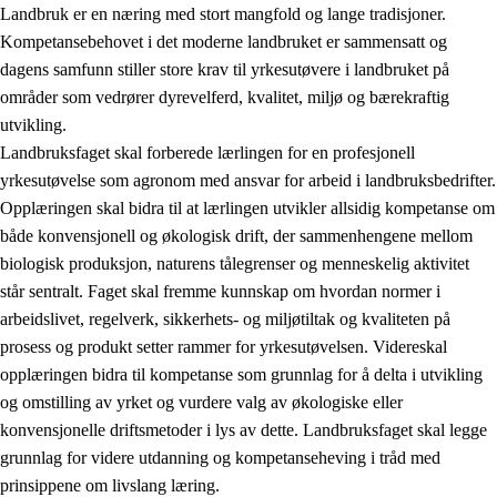
Landbruk er en næring med stort mangfold og lange tradisjoner.
Kompetansebehovet i det moderne landbruket er sammensatt og
dagens samfunn stiller store krav til yrkesutøvere i landbruket på
områder som vedrører dyrevelferd, kvalitet, miljø og bærekraftig
utvikling.
Landbruksfaget skal forberede lærlingen for en profesjonell
yrkesutøvelse som agronom med ansvar for arbeid i landbruksbedrifter.
Opplæringen skal bidra til at lærlingen utvikler allsidig kompetanse om
både konvensjonell og økologisk drift, der sammenhengene mellom
biologisk produksjon, naturens tålegrenser og menneskelig aktivitet
står sentralt. Faget skal fremme kunnskap om hvordan normer i
arbeidslivet, regelverk, sikkerhets- og miljøtiltak og kvaliteten på
prosess og produkt setter rammer for yrkesutøvelsen. Videreskal
opplæringen bidra til kompetanse som grunnlag for å delta i utvikling
og omstilling av yrket og vurdere valg av økologiske eller
konvensjonelle driftsmetoder i lys av dette. Landbruksfaget skal legge
grunnlag for videre utdanning og kompetanseheving i tråd med
prinsippene om livslang læring.