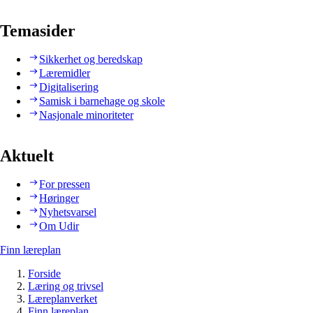
Temasider
Sikkerhet og beredskap
Læremidler
Digitalisering
Samisk i barnehage og skole
Nasjonale minoriteter
Aktuelt
For pressen
Høringer
Nyhetsvarsel
Om Udir
Finn læreplan
Forside
Læring og trivsel
Læreplanverket
Finn læreplan