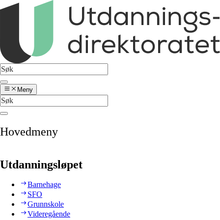
Meny
Hovedmeny
Utdanningsløpet
Barnehage
SFO
Grunnskole
Videregående