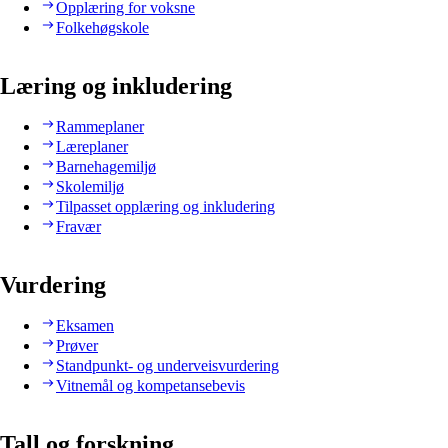
Opplæring for voksne
Folkehøgskole
Læring og inkludering
Rammeplaner
Læreplaner
Barnehagemiljø
Skolemiljø
Tilpasset opplæring og inkludering
Fravær
Vurdering
Eksamen
Prøver
Standpunkt- og underveisvurdering
Vitnemål og kompetansebevis
Tall og forskning