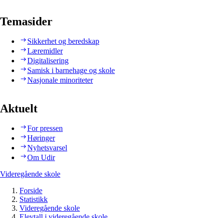
Temasider
Sikkerhet og beredskap
Læremidler
Digitalisering
Samisk i barnehage og skole
Nasjonale minoriteter
Aktuelt
For pressen
Høringer
Nyhetsvarsel
Om Udir
Videregående skole
Forside
Statistikk
Videregående skole
Elevtall i videregående skole