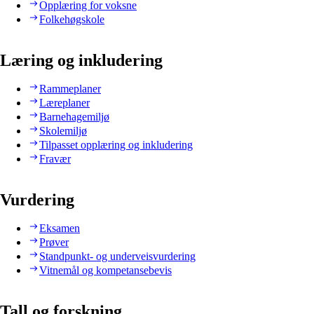
Opplæring for voksne
Folkehøgskole
Læring og inkludering
Rammeplaner
Læreplaner
Barnehagemiljø
Skolemiljø
Tilpasset opplæring og inkludering
Fravær
Vurdering
Eksamen
Prøver
Standpunkt- og underveisvurdering
Vitnemål og kompetansebevis
Tall og forskning