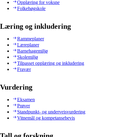
Opplæring for voksne
Folkehøgskole
Læring og inkludering
Rammeplaner
Læreplaner
Barnehagemiljø
Skolemiljø
Tilpasset opplæring og inkludering
Fravær
Vurdering
Eksamen
Prøver
Standpunkt- og underveisvurdering
Vitnemål og kompetansebevis
Tall og forskning