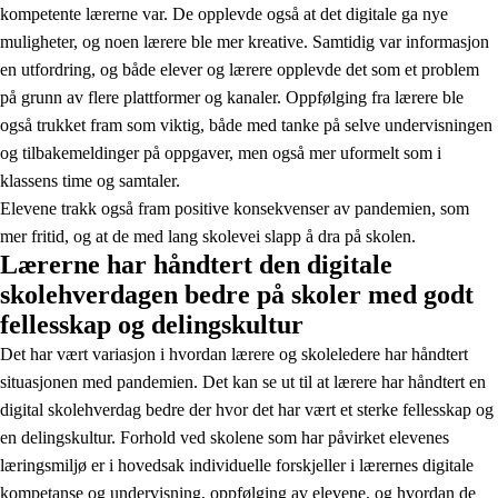
kompetente lærerne var. De opplevde også at det digitale ga nye
muligheter, og noen lærere ble mer kreative. Samtidig var informasjon
en utfordring, og både elever og lærere opplevde det som et problem
på grunn av flere plattformer og kanaler. Oppfølging fra lærere ble
også trukket fram som viktig, både med tanke på selve undervisningen
og tilbakemeldinger på oppgaver, men også mer uformelt som i
klassens time og samtaler.
Elevene trakk også fram positive konsekvenser av pandemien, som
mer fritid, og at de med lang skolevei slapp å dra på skolen.
Lærerne har håndtert den digitale
skolehverdagen bedre på skoler med godt
fellesskap og delingskultur
Det har vært variasjon i hvordan lærere og skoleledere har håndtert
situasjonen med pandemien. Det kan se ut til at lærere har håndtert en
digital skolehverdag bedre der hvor det har vært et sterke fellesskap og
en delingskultur. Forhold ved skolene som har påvirket elevenes
læringsmiljø er i hovedsak individuelle forskjeller i lærernes digitale
kompetanse og undervisning, oppfølging av elevene, og hvordan de