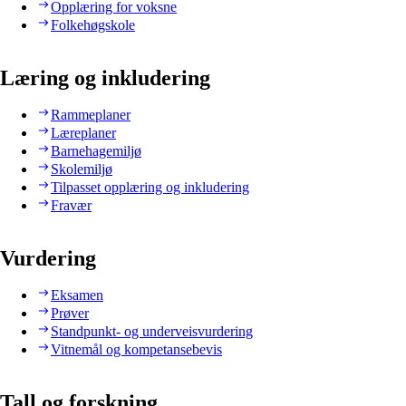
Opplæring for voksne
Folkehøgskole
Læring og inkludering
Rammeplaner
Læreplaner
Barnehagemiljø
Skolemiljø
Tilpasset opplæring og inkludering
Fravær
Vurdering
Eksamen
Prøver
Standpunkt- og underveisvurdering
Vitnemål og kompetansebevis
Tall og forskning