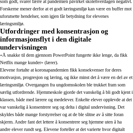
som godt, svarer færre at pandemien påvirket skolehverdagen negativt.
Forskerne mener derfor at et godt læringsmiljø kan være en buffer mot
uforutsette hendelser, som igjen får betydning for elevenes
læringsmiljø.
Utfordringer med konsentrasjon og
informasjonsflyt i den digitale
undervisningen
«Å snakke til dem gjennom PowerPoint fungerte ikke lenge, da fikk
Netflix mange kunder» (lærer).
Elevene fortalte at koronapandemien fikk konsekvenser for deres
motivasjon, progresjon og læring, og ikke minst det å være en del av et
læringsmiljø. Overgangen fra ungdomsskolen ble trukket fram som
særlig utfordrende. Hjemmeskole gjorde det vanskelig å bli godt kjent i
klassen, både med lærere og medelever. Enkelte elever opplevde at det
var vanskelig å konsentrere seg og delta i digital undervisning. Det
skyldes både mange forstyrrelser og at de ble slitne av å sitte foran
skjerm. Andre fant det lettere å konsentrere seg hjemme uten å ha
andre elever rundt seg. Elevene forteller at det varierte hvor digitalt