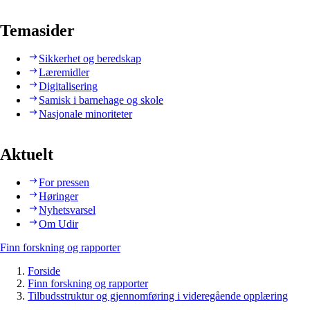
Temasider
Sikkerhet og beredskap
Læremidler
Digitalisering
Samisk i barnehage og skole
Nasjonale minoriteter
Aktuelt
For pressen
Høringer
Nyhetsvarsel
Om Udir
Finn forskning og rapporter
Forside
Finn forskning og rapporter
Tilbudsstruktur og gjennomføring i videregående opplæring