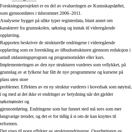
Forskningsprosjektet er en del av evalueringen av Kunnskapsløftet,
som gjennomføres i tidsrommet 2006–2011.
Analysene bygger på ulike typer registerdata, blant annet om
karakterer fra grunnskolen, søkning og inntak til videregående
opplæring.
Rapporten beskriver de strukturelle endringene i videregående
opplæring som en forenkling av tilbudsstrukturen gjennom reduksjon i
antall utdanningsprogram og programområder eller kurs.
Implementeringen av den nye strukturen vurderes som vellykket, på
grunnlag av at fylkene har fått de nye programmene og kursene på
plass uten store
problemer. Effekten av en ny struktur vurderes i hovedsak som nøytral,
i og med at det ikke er endringer av betydning når det gjelder
søkemønster og
gjennomføring. Endringene som har funnet sted må sees som mer
langvarige trender, og det er for tidlig å si om de kan knyttes til
reformen.
Det vises til noen effekter av strukturendringene. Overføringen av