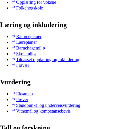
Opplæring for voksne
Folkehøgskole
Læring og inkludering
Rammeplaner
Læreplaner
Barnehagemiljø
Skolemiljø
Tilpasset opplæring og inkludering
Fravær
Vurdering
Eksamen
Prøver
Standpunkt- og underveisvurdering
Vitnemål og kompetansebevis
Tall og forskning