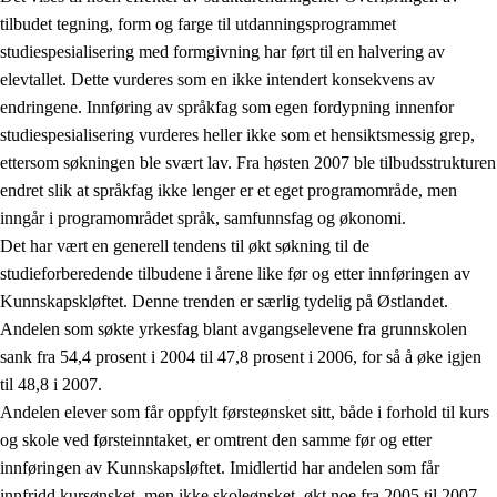
tilbudet tegning, form og farge til utdanningsprogrammet
studiespesialisering med formgivning har ført til en halvering av
elevtallet. Dette vurderes som en ikke intendert konsekvens av
endringene. Innføring av språkfag som egen fordypning innenfor
studiespesialisering vurderes heller ikke som et hensiktsmessig grep,
ettersom søkningen ble svært lav. Fra høsten 2007 ble tilbudsstrukturen
endret slik at språkfag ikke lenger er et eget programområde, men
inngår i programområdet språk, samfunnsfag og økonomi.
Det har vært en generell tendens til økt søkning til de
studieforberedende tilbudene i årene like før og etter innføringen av
Kunnskapskløftet. Denne trenden er særlig tydelig på Østlandet.
Andelen som søkte yrkesfag blant avgangselevene fra grunnskolen
sank fra 54,4 prosent i 2004 til 47,8 prosent i 2006, for så å øke igjen
til 48,8 i 2007.
Andelen elever som får oppfylt førsteønsket sitt, både i forhold til kurs
og skole ved førsteinntaket, er omtrent den samme før og etter
innføringen av Kunnskapsløftet. Imidlertid har andelen som får
innfridd kursønsket, men ikke skoleønsket, økt noe fra 2005 til 2007.