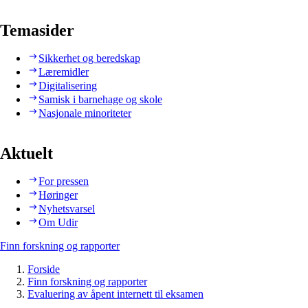
Temasider
Sikkerhet og beredskap
Læremidler
Digitalisering
Samisk i barnehage og skole
Nasjonale minoriteter
Aktuelt
For pressen
Høringer
Nyhetsvarsel
Om Udir
Finn forskning og rapporter
Forside
Finn forskning og rapporter
Evaluering av åpent internett til eksamen