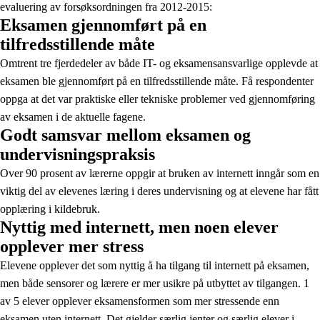
evaluering av forsøksordningen fra 2012-2015:
Eksamen gjennomført på en
tilfredsstillende måte
Omtrent tre fjerdedeler av både IT- og eksamensansvarlige opplevde at
eksamen ble gjennomført på en tilfredsstillende måte. Få respondenter
oppga at det var praktiske eller tekniske problemer ved gjennomføring
av eksamen i de aktuelle fagene.
Godt samsvar mellom eksamen og
undervisningspraksis
Over 90 prosent av lærerne oppgir at bruken av internett inngår som en
viktig del av elevenes læring i deres undervisning og at elevene har fått
opplæring i kildebruk.
Nyttig med internett, men noen elever
opplever mer stress
Elevene opplever det som nyttig å ha tilgang til internett på eksamen,
men både sensorer og lærere er mer usikre på utbyttet av tilgangen. 1
av 5 elever opplever eksamensformen som mer stressende enn
eksamen uten internett. Det gjelder særlig jenter og særlig elever i