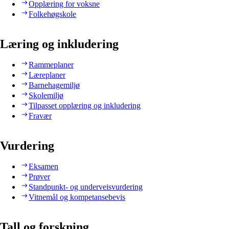
Opplæring for voksne
Folkehøgskole
Læring og inkludering
Rammeplaner
Læreplaner
Barnehagemiljø
Skolemiljø
Tilpasset opplæring og inkludering
Fravær
Vurdering
Eksamen
Prøver
Standpunkt- og underveisvurdering
Vitnemål og kompetansebevis
Tall og forskning