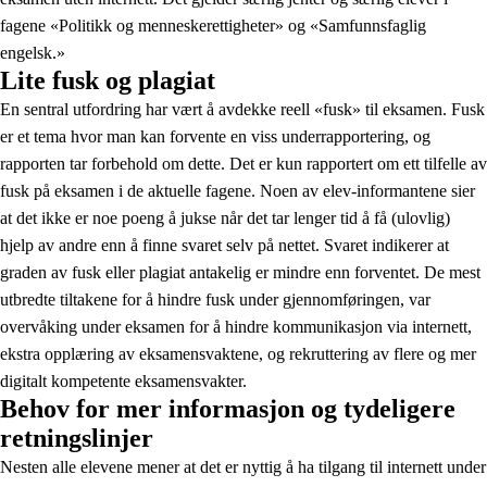
fagene «Politikk og menneskerettigheter» og «Samfunnsfaglig
engelsk.»
Lite fusk og plagiat
En sentral utfordring har vært å avdekke reell «fusk» til eksamen. Fusk
er et tema hvor man kan forvente en viss underrapportering, og
rapporten tar forbehold om dette. Det er kun rapportert om ett tilfelle av
fusk på eksamen i de aktuelle fagene. Noen av elev-informantene sier
at det ikke er noe poeng å jukse når det tar lenger tid å få (ulovlig)
hjelp av andre enn å finne svaret selv på nettet. Svaret indikerer at
graden av fusk eller plagiat antakelig er mindre enn forventet. De mest
utbredte tiltakene for å hindre fusk under gjennomføringen, var
overvåking under eksamen for å hindre kommunikasjon via internett,
ekstra opplæring av eksamensvaktene, og rekruttering av flere og mer
digitalt kompetente eksamensvakter.
Behov for mer informasjon og tydeligere
retningslinjer
Nesten alle elevene mener at det er nyttig å ha tilgang til internett under