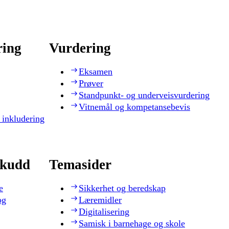
ring
Vurdering
Eksamen
Prøver
Standpunkt- og underveisvurdering
Vitnemål og kompetansebevis
 inkludering
skudd
Temasider
e
Sikkerhet og beredskap
og
Læremidler
Digitalisering
Samisk i barnehage og skole