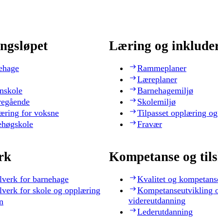
ngsløpet
Læring og inklude
ehage
Rammeplaner
Læreplaner
nskole
Barnehagemiljø
regående
Skolemiljø
æring for voksne
Tilpasset opplæring og
ehøgskole
Fravær
rk
Kompetanse og til
lverk for barnehage
Kvalitet og kompetans
lverk for skole og opplæring
Kompetanseutvikling 
videreutdanning
n
Lederutdanning