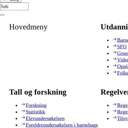
Hovedmeny
Utdanni
Barn
SFO
Grun
Vide
Oppl
Folk
Tall og forskning
Regelve
Forskning
Rege
Statistikk
Rege
Elevundersøkelsen
Tilsy
Foreldreundersøkelsen i barnehage