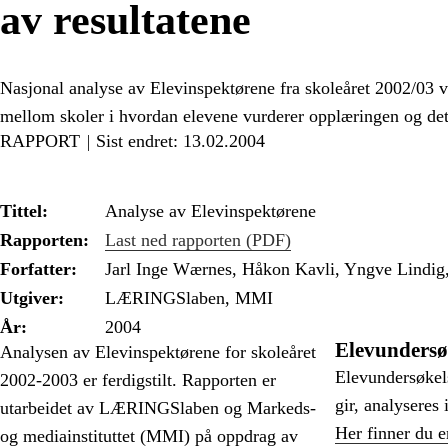
av resultatene
Nasjonal analyse av Elevinspektørene fra skoleåret 2002/03 vis
mellom skoler i hvordan elevene vurderer opplæringen og det 
RAPPORT
Sist endret: 13.02.2004
Tittel:
Analyse av Elevinspektørene
Rapporten:
Last ned rapporten (PDF)
Forfatter:
Jarl Inge Wærnes, Håkon Kavli, Yngve Lindig,
Utgiver:
LÆRINGSlaben, MMI
År:
2004
Elevundersø
Analysen av Elevinspektørene for skoleåret
Elevundersøkel
2002-2003 er ferdigstilt. Rapporten er
gir, analyseres 
utarbeidet av LÆRINGSlaben og Markeds-
Her finner du e
og mediainstituttet (MMI) på oppdrag av