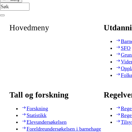
Hovedmeny
Utdanni
Barn
SFO
Grun
Vide
Oppl
Folk
Tall og forskning
Regelve
Forskning
Rege
Statistikk
Rege
Elevundersøkelsen
Tilsy
Foreldreundersøkelsen i barnehage