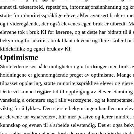
annet til tekstarbeid, repetisjon, informasjonsinnhenting og 
støtte for minoritetsspråklige elever. Mer avansert bruk er m
og i videregående, der også elevenes egen bruk er utbredt. M
elevene tok i bruk KI før lærerne, og at dette har bidratt til å
bekymring for ukritisk bruk blant elevene og flere skoler har
kildekritikk og egnet bruk av KI.
Optimisme
Skolelederne ser både muligheter og utfordringer med bruk a
holdningene er gjennomgående preget av optimisme. Mange m
tilpasset opplæring, støtte minoritetsspråklige elever og gjøre
Dette vil kunne frigjøre tid til oppfølging av elever. Samtidi
vanskelig å orientere seg i alle verktøyene, og at kompetanse, 
viktig for å lykkes. Den største bekymringen handler om ele
at elevene tar «snarveier», blir mer passive og lærer mindre
kunnskap og evnen til å arbeide selvstendig. Det er også bek
forskjeller mellom elever, fordi de som allerede gjør det godt,