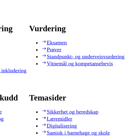
ring
Vurdering
Eksamen
Prøver
Standpunkt- og underveisvurdering
Vitnemål og kompetansebevis
 inkludering
skudd
Temasider
e
Sikkerhet og beredskap
og
Læremidler
Digitalisering
Samisk i barnehage og skole