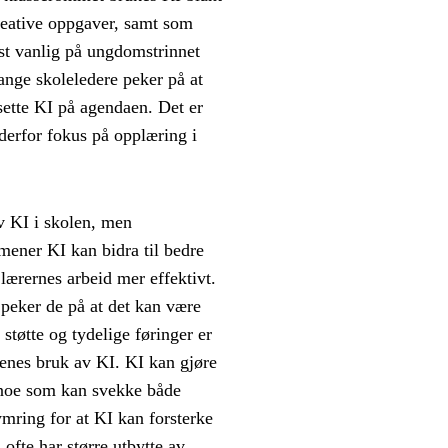
kreative oppgaver, samt som
est vanlig på ungdomstrinnet
ange skoleledere peker på at
 sette KI på agendaen. Det er
 derfor fokus på opplæring i
v KI i skolen, men
ener KI kan bidra til bedre
 lærernes arbeid mer effektivt.
g peker de på at det kan være
støtte og tydelige føringer er
venes bruk av KI. KI kan gjøre
, noe som kan svekke både
ymring for at KI kan forsterke
 ofte har større utbytte av