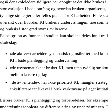
også der skoleledere tidligere har oppgitt at det ikke brukes 
stor variasjon i både omfang og hvordan bruken organiseres,
tydelige strategier eller felles planer for KI-arbeidet. Flere s
oversikt over hvordan KI brukes i undervisningen, noe som h
og praksis i stor grad styres av lærerne.
På bakgrunn av funnene i studien kan skolene deles inn i tre 
skoleslag:
«de aktive»: arbeider systematisk og målrettet med kom
KI i både planlegging og undervisning
«de usystematiske»: bruker KI, men uten tydelig struktu
mellom lærere og fag
«de avventende»: har ikke prioritert KI, mangler strat
enkeltlærere tar likevel i bruk verktøyene på eget initia
Lærere bruker KI i planlegging og forberedelser, for eksempel
undervisningsopplegg og differensiering av undervisningen. 