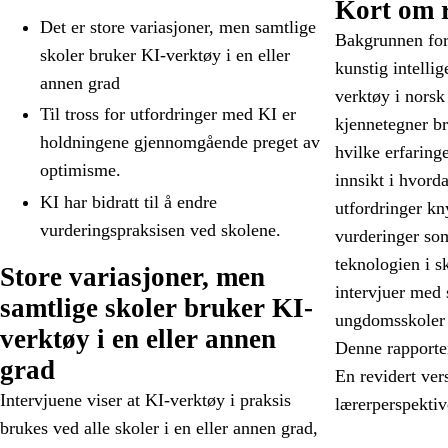
Kort om 
Det er store variasjoner, men samtlige
Bakgrunnen for 
skoler bruker KI-verktøy i en eller
kunstig intelli
annen grad
verktøy i norsk
Til tross for utfordringer med KI er
kjennetegner b
holdningene gjennomgående preget av
hvilke erfaring
optimisme.
innsikt i hvord
KI har bidratt til å endre
utfordringer kn
vurderingspraksisen ved skolene.
vurderinger som
teknologien i s
Store variasjoner, men
intervjuer med 
samtlige skoler bruker KI-
ungdomsskoler 
verktøy i en eller annen
Denne rapporte
grad
En revidert ver
Intervjuene viser at KI-verktøy i praksis
lærerperspektiv
brukes ved alle skoler i en eller annen grad,