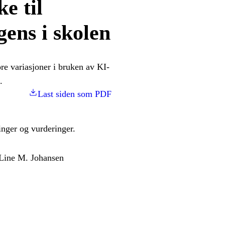
e til
gens i skolen
ore variasjoner i bruken av KI-
.
Last siden som PDF
inger og vurderinger.
Line M. Johansen