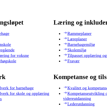
ngsløpet
Læring og inklude
ehage
Rammeplaner
Læreplaner
nskole
Barnehagemiljø
regående
Skolemiljø
æring for voksne
Tilpasset opplæring og
ehøgskole
Fravær
rk
Kompetanse og til
lverk for barnehage
Kvalitet og kompetans
lverk for skole og opplæring
Kompetanseutvikling 
videreutdanning
n
Lederutdanning