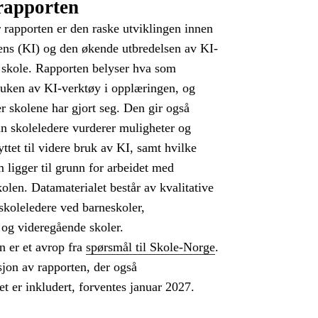
rapporten
rapporten er den raske utviklingen innen
gens (KI) og den økende utbredelsen av KI-
 skole. Rapporten belyser hva som
ruken av KI-verktøy i opplæringen, og
er skolene har gjort seg. Den gir også
an skoleledere vurderer muligheter og
yttet til videre bruk av KI, samt hvilke
 ligger til grunn for arbeidet med
kolen. Datamaterialet består av kvalitative
skoleledere ved barneskoler,
og videregående skoler.
n er et avrop fra
spørsmål til Skole-Norge
.
sjon av rapporten, der også
et er inkludert, forventes januar 2027.