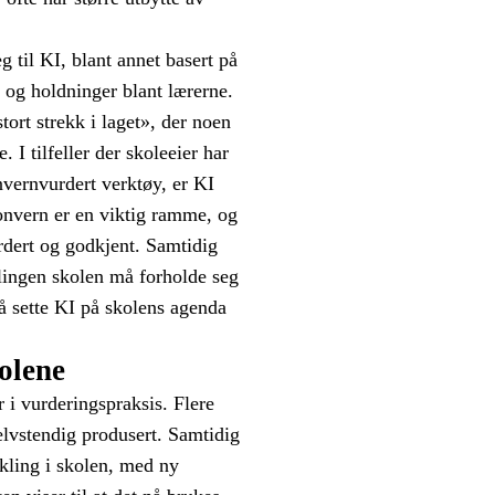
 til KI, blant annet basert på
 og holdninger blant lærerne.
ort strekk i laget», der noen
 I tilfeller der skoleeier har
vernvurdert verktøy, er KI
onvern er en viktig ramme, og
urdert og godkjent. Samtidig
lingen skolen må forholde seg
l å sette KI på skolens agenda
kolene
r i vurderingspraksis. Flere
selvstendig produsert. Samtidig
kling i skolen, med ny