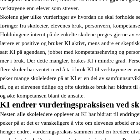
verktøyene enn elever som strever.
Skolene gjør ulike vurderinger av hvordan de skal forholde seg
føringer fra skoleeier, elevenes bruk, personvern, kompetanse
Holdningene internt på de enkelte skolene preges gjerne av «st
lærere er positive og bruker KI aktivt, mens andre er skeptiske.
satt KI på agendaen, jobbet med kompetanseheving og person
mer i bruk. Der dette mangler, brukes KI i mindre grad. Pers
flere skoler har ventet med å ta i bruk KI til verktøyene er v
peker mange skoleledere på at KI er en del av samfunnsutvik
til, og at elevenes tidlige og ofte ukritiske bruk har bidratt ti
og øke kompetansen blant de ansatte.
KI endrer vurderingspraksisen ved s
Nesten alle skoleledere opplever at KI har bidratt til endringe
peker på at det er vanskeligere å vite om elevenes arbeid er 
henger endret vurderingspraksis sammen med en bredere utvi