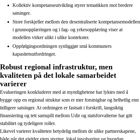
Kollektiv kompetanseutvikling styrer tematikken mot bredere
satsinger.
Store forskjeller mellom den desentraliserte kompetansemodellen
i grunnopplæringen og i fag- og yrkesopplæring viser at
modellen virker ulikt i ulike kontekster.
Oppfølgingsordningen synliggjør små kommuners
kapasitetsutfordringer.
Robust regional infrastruktur, men
kvaliteten på det lokale samarbeidet
varierer
Evalueringen konkluderer med at myndighetene har lyktes med å
bygge opp en regional struktur som er mer forutsigbar og helhetlig enn
tidligere satsinger. At ordningen er fastsatt i forskrift, langsiktig
finansiering og tett samspill mellom Udir og statsforvalterne har gitt
stabilitet og tydeligere roller.
Likevel varierer kvaliteten betydelig mellom de ulike partnerskapene,
både når det gjelder eiers styring, lokal involvering og hvordan