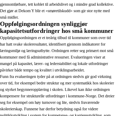
gjennomførbare, tett koblet til arbeidslivet og i mindre grad kollektive.
Det gjør at Dekom Y blir et «smøretilskudd» som gir stor nytte med
små midler.
Oppfølgingsordningen synliggjør
kapasitetsutfordringer hos små kommuner
Oppfølgingsordningen er et treårig tilbud til kommuner som over tid
har hatt svake skoleresultater, identifisert gjennom indikatorer for
læringsmiljø og læringsutbytte. Ordningen retter seg primært mot små
kommuner med få administrative ressurser. Evalueringen viser at
mangel på kapasitet, lærer- og lederstabilitet og lokale utfordringer
påvirker både tempo og kvalitet i utviklingsarbeidet.
Funn fra evalueringen tyder på at ordningen stedvis gir god virkning
over tid, for eksempel bedre struktur og mer systematikk hos skoleeier
og styrket begynneropplæring i skolen. Likevel kan ikke ordningen
kompensere for strukturelle utfordringer i kommune-Norge. Det dreier
seg for eksempel om høy turnover og lite, stedvis fraværende
skoleeierskap. Funnene har derfor betydning også for videre
politikkutvikling i
system for kompetanse- og karriereutvikling
, som