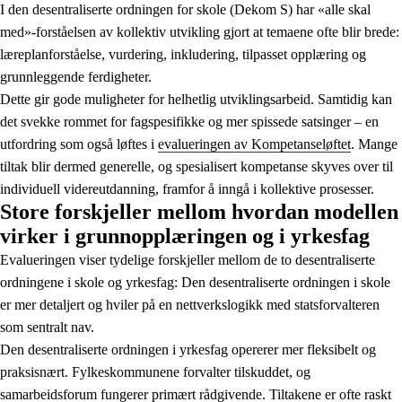
I den desentraliserte ordningen for skole (Dekom S) har «alle skal
med»-forståelsen av kollektiv utvikling gjort at temaene ofte blir brede:
læreplanforståelse, vurdering, inkludering, tilpasset opplæring og
grunnleggende ferdigheter.
Dette gir gode muligheter for helhetlig utviklingsarbeid. Samtidig kan
det svekke rommet for fagspesifikke og mer spissede satsinger – en
utfordring som også løftes i
evalueringen av Kompetanseløftet
. Mange
tiltak blir dermed generelle, og spesialisert kompetanse skyves over til
individuell videreutdanning, framfor å inngå i kollektive prosesser.
Store forskjeller mellom hvordan modellen
virker i grunnopplæringen og i yrkesfag
Evalueringen viser tydelige forskjeller mellom de to desentraliserte
ordningene i skole og yrkesfag: Den desentraliserte ordningen i skole
er mer detaljert og hviler på en nettverkslogikk med statsforvalteren
som sentralt nav.
Den desentraliserte ordningen i yrkesfag opererer mer fleksibelt og
praksisnært. Fylkeskommunene forvalter tilskuddet, og
samarbeidsforum fungerer primært rådgivende. Tiltakene er ofte raskt