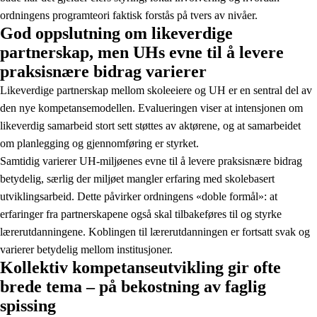
ordningens programteori faktisk forstås på tvers av nivåer.
God oppslutning om likeverdige
partnerskap, men UHs evne til å levere
praksisnære bidrag varierer
Likeverdige partnerskap mellom skoleeiere og UH er en sentral del av
den nye kompetansemodellen. Evalueringen viser at intensjonen om
likeverdig samarbeid stort sett støttes av aktørene, og at samarbeidet
om planlegging og gjennomføring er styrket.
Samtidig varierer UH-miljøenes evne til å levere praksisnære bidrag
betydelig, særlig der miljøet mangler erfaring med skolebasert
utviklingsarbeid. Dette påvirker ordningens «doble formål»: at
erfaringer fra partnerskapene også skal tilbakeføres til og styrke
lærerutdanningene. Koblingen til lærerutdanningen er fortsatt svak og
varierer betydelig mellom institusjoner.
Kollektiv kompetanseutvikling gir ofte
brede tema – på bekostning av faglig
spissing