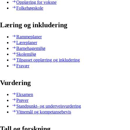
Opplæring for voksne
Folkehøgskole
Læring og inkludering
Rammeplaner
Læreplaner
Barnehagemiljø
Skolemiljø
Tilpasset opplæring og inkludering
Fravær
Vurdering
Eksamen
Prøver
Standpunkt- og underveisvurdering
Vitnemål og kompetansebevis
Tall og forskning