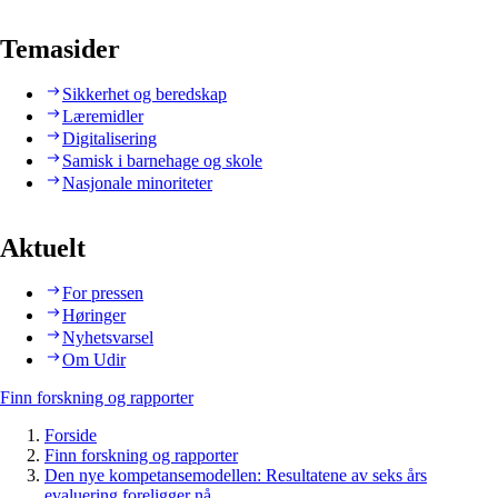
Temasider
Sikkerhet og beredskap
Læremidler
Digitalisering
Samisk i barnehage og skole
Nasjonale minoriteter
Aktuelt
For pressen
Høringer
Nyhetsvarsel
Om Udir
Finn forskning og rapporter
Forside
Finn forskning og rapporter
Den nye kompetansemodellen: Resultatene av seks års
evaluering foreligger nå