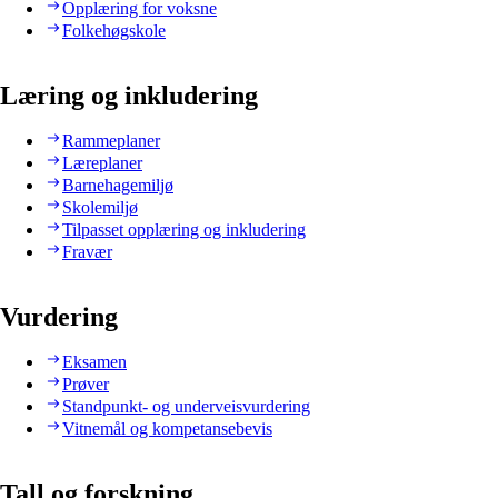
Opplæring for voksne
Folkehøgskole
Læring og inkludering
Rammeplaner
Læreplaner
Barnehagemiljø
Skolemiljø
Tilpasset opplæring og inkludering
Fravær
Vurdering
Eksamen
Prøver
Standpunkt- og underveisvurdering
Vitnemål og kompetansebevis
Tall og forskning