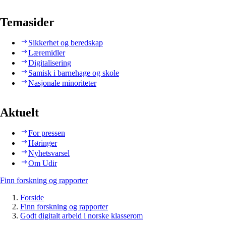
Temasider
Sikkerhet og beredskap
Læremidler
Digitalisering
Samisk i barnehage og skole
Nasjonale minoriteter
Aktuelt
For pressen
Høringer
Nyhetsvarsel
Om Udir
Finn forskning og rapporter
Forside
Finn forskning og rapporter
Godt digitalt arbeid i norske klasserom