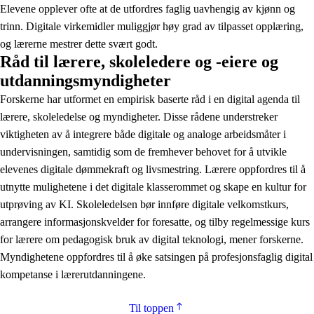
Elevene opplever ofte at de utfordres faglig uavhengig av kjønn og
trinn. Digitale virkemidler muliggjør høy grad av tilpasset opplæring,
og lærerne mestrer dette svært godt.
Råd til lærere, skoleledere og -eiere og
utdanningsmyndigheter
Forskerne har utformet en empirisk baserte råd i en digital agenda til
lærere, skoleledelse og myndigheter. Disse rådene understreker
viktigheten av å integrere både digitale og analoge arbeidsmåter i
undervisningen, samtidig som de fremhever behovet for å utvikle
elevenes digitale dømmekraft og livsmestring. Lærere oppfordres til å
utnytte mulighetene i det digitale klasserommet og skape en kultur for
utprøving av KI. Skoleledelsen bør innføre digitale velkomstkurs,
arrangere informasjonskvelder for foresatte, og tilby regelmessige kurs
for lærere om pedagogisk bruk av digital teknologi, mener forskerne.
Myndighetene oppfordres til å øke satsingen på profesjonsfaglig digital
kompetanse i lærerutdanningene.
Til toppen