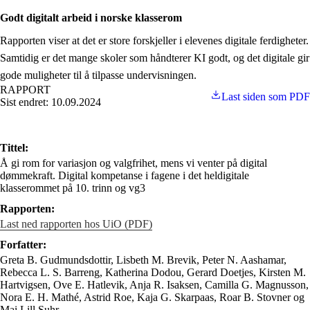
Godt digitalt arbeid i norske klasserom
Rapporten viser at det er store forskjeller i elevenes digitale ferdigheter.
Samtidig er det mange skoler som håndterer KI godt, og det digitale gir
gode muligheter til å tilpasse undervisningen.
RAPPORT
Last siden som PDF
Sist endret: 10.09.2024
Tittel:
Å gi rom for variasjon og valgfrihet, mens vi venter på digital
dømmekraft. Digital kompetanse i fagene i det heldigitale
klasserommet på 10. trinn og vg3
Rapporten:
Last ned rapporten hos UiO (PDF)
Forfatter:
Greta B. Gudmundsdottir, Lisbeth M. Brevik, Peter N. Aashamar,
Rebecca L. S. Barreng, Katherina Dodou, Gerard Doetjes, Kirsten M.
Hartvigsen, Ove E. Hatlevik, Anja R. Isaksen, Camilla G. Magnusson,
Nora E. H. Mathé, Astrid Roe, Kaja G. Skarpaas, Roar B. Stovner og
Mai Lill Suhr