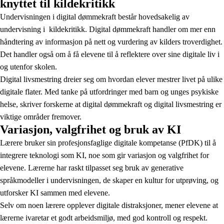
knyttet til kildekritikk
Undervisningen i digital dømmekraft består hovedsakelig av
undervisning i kildekritikk. Digital dømmekraft handler om mer enn
håndtering av informasjon på nett og vurdering av kilders troverdighet.
Det handler også om å få elevene til å reflektere over sine digitale liv i
og utenfor skolen.
Digital livsmestring dreier seg om hvordan elever mestrer livet på ulike
digitale flater. Med tanke på utfordringer med barn og unges psykiske
helse, skriver forskerne at digital dømmekraft og digital livsmestring er
viktige områder fremover.
Variasjon, valgfrihet og bruk av KI
Lærere bruker sin profesjonsfaglige digitale kompetanse (PfDK) til å
integrere teknologi som KI, noe som gir variasjon og valgfrihet for
elevene. Lærerne har raskt tilpasset seg bruk av generative
språkmodeller i undervisningen, de skaper en kultur for utprøving, og
utforsker KI sammen med elevene.
Selv om noen lærere opplever digitale distraksjoner, mener elevene at
lærerne ivaretar et godt arbeidsmiljø, med god kontroll og respekt.