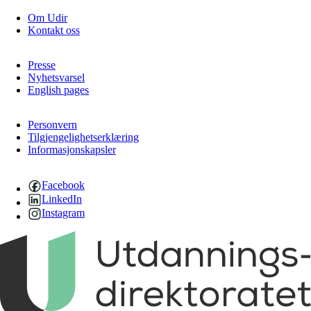
Om Udir
Kontakt oss
Presse
Nyhetsvarsel
English pages
Personvern
Tilgjengelighetserklæring
Informasjonskapsler
Facebook
LinkedIn
Instagram