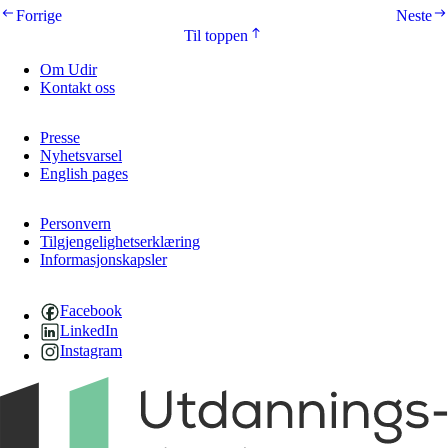
Forrige
Neste
Til toppen
Om Udir
Kontakt oss
Presse
Nyhetsvarsel
English pages
Personvern
Tilgjengelighetserklæring
Informasjonskapsler
Facebook
LinkedIn
Instagram