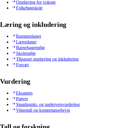
Opplæring for voksne
Folkehøgskole
Læring og inkludering
Rammeplaner
Læreplaner
Barnehagemiljø
Skolemiljø
Tilpasset opplæring og inkludering
Fravær
Vurdering
Eksamen
Prøver
Standpunkt- og underveisvurdering
Vitnemål og kompetansebevis
Tall og forskning