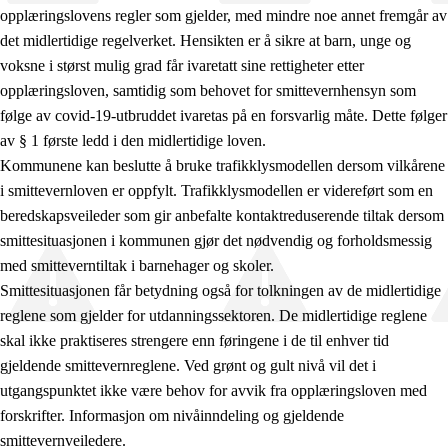
opplæringslovens regler som gjelder, med mindre noe annet fremgår av
det midlertidige regelverket. Hensikten er å sikre at barn, unge og
voksne i størst mulig grad får ivaretatt sine rettigheter etter
opplæringsloven, samtidig som behovet for smittevernhensyn som
følge av covid-19-utbruddet ivaretas på en forsvarlig måte. Dette følger
av § 1 første ledd i den midlertidige loven.
Kommunene kan beslutte å bruke trafikklysmodellen dersom vilkårene
i smittevernloven er oppfylt. Trafikklysmodellen er videreført som en
beredskapsveileder som gir anbefalte kontaktreduserende tiltak dersom
smittesituasjonen i kommunen gjør det nødvendig og forholdsmessig
med smitteverntiltak i barnehager og skoler.
Smittesituasjonen får betydning også for tolkningen av de midlertidige
reglene som gjelder for utdanningssektoren. De midlertidige reglene
skal ikke praktiseres strengere enn føringene i de til enhver tid
gjeldende smittevernreglene. Ved grønt og gult nivå vil det i
utgangspunktet ikke være behov for avvik fra opplæringsloven med
forskrifter. Informasjon om nivåinndeling og gjeldende
smittevernveiledere.