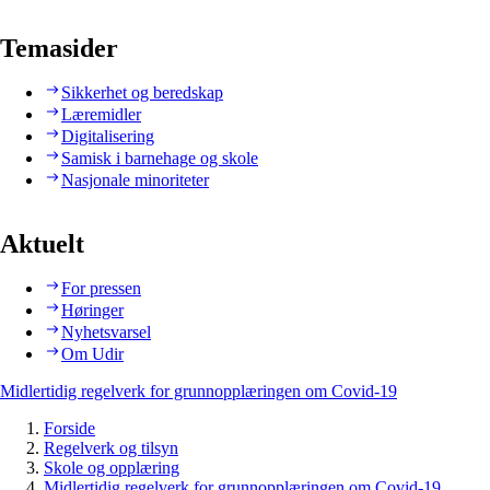
Temasider
Sikkerhet og beredskap
Læremidler
Digitalisering
Samisk i barnehage og skole
Nasjonale minoriteter
Aktuelt
For pressen
Høringer
Nyhetsvarsel
Om Udir
Midlertidig regelverk for grunnopplæringen om Covid-19
Forside
Regelverk og tilsyn
Skole og opplæring
Midlertidig regelverk for grunnopplæringen om Covid-19