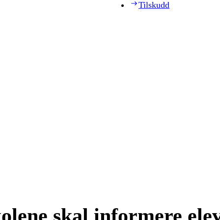
Tilskudd
kolene skal informere ele