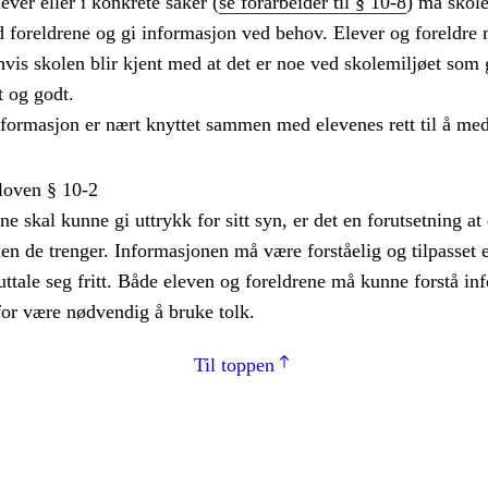
ever eller i konkrete saker (
se forarbeider til § 10-8
) må skol
 foreldrene og gi informasjon ved behov. Elever og foreldre m
vis skolen blir kjent med at det er noe ved skolemiljøet som 
t og godt.
informasjon er nært knyttet sammen med elevenes rett til å med
loven § 10-2
ne skal kunne gi uttrykk for sitt syn, er det en forutsetning at
en de trenger. Informasjonen må være forståelig og tilpasset e
uttale seg fritt. Både eleven og foreldrene må kunne forstå i
for være nødvendig å bruke tolk.
Til toppen