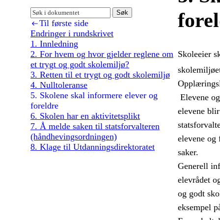
Søk
fore
Til første side
Endringer i rundskrivet
1. Innledning
Skoleeier s
2. For hvem og hvor gjelder reglene om
et trygt og godt skolemiljø?
skolemiljøe
3. Retten til et trygt og godt skolemiljø
Opplærings
4. Nulltoleranse
5. Skolene skal informere elever og
Elevene og 
foreldre
elevene bli
6. Skolen har en aktivitetsplikt
statsforvalt
7. Å melde saken til statsforvalteren
(håndhevingsordningen)
elevene og f
8. Klage til Utdanningsdirektoratet
saker.
Generell in
elevrådet og
og godt sko
eksempel på