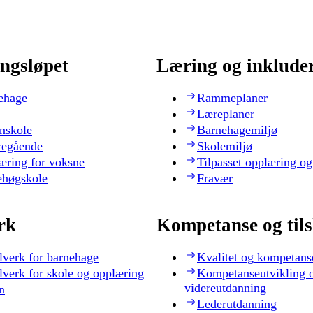
ngsløpet
Læring og inklude
ehage
Rammeplaner
Læreplaner
nskole
Barnehagemiljø
regående
Skolemiljø
æring for voksne
Tilpasset opplæring og
ehøgskole
Fravær
rk
Kompetanse og til
lverk for barnehage
Kvalitet og kompetans
lverk for skole og opplæring
Kompetanseutvikling 
videreutdanning
n
Lederutdanning