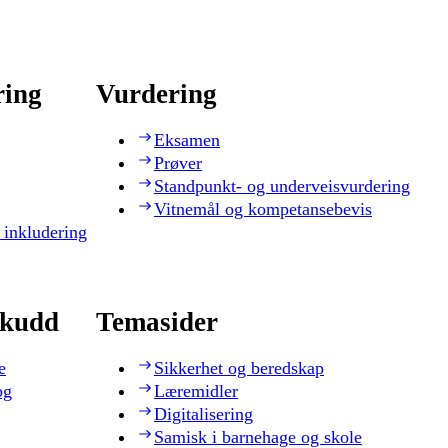
ring
Vurdering
Eksamen
Prøver
Standpunkt- og underveisvurdering
Vitnemål og kompetansebevis
 inkludering
skudd
Temasider
e
Sikkerhet og beredskap
og
Læremidler
Digitalisering
Samisk i barnehage og skole