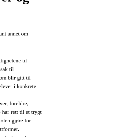
lant annet om
tighetene til
sak til
m blir gitt til
elever i konkrete
er, foreldre,
ar rett til et trygt
olen gjøre for
ttformer.