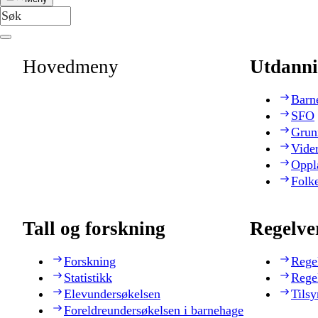
Hovedmeny
Utdanni
Barn
SFO
Grun
Vide
Oppl
Folk
Tall og forskning
Regelve
Forskning
Rege
Statistikk
Rege
Elevundersøkelsen
Tilsy
Foreldreundersøkelsen i barnehage