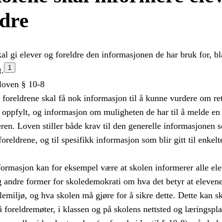
ldre
kal gi elever og foreldre den informasjonen de har bruk for, b
1
t.
loven § 10-8
foreldrene skal få nok informasjon til å kunne vurdere om ret
r oppfylt, og informasjon om muligheten de har til å melde en 
eren. Loven stiller både krav til den generelle informasjonen so
oreldrene, og til spesifikk informasjon som blir gitt til enkelt
formasjon kan for eksempel være at skolen informerer alle elev
 andre former for skoledemokrati om hva det betyr at elevene h
lemiljø, og hva skolen må gjøre for å sikre dette. Dette kan sk
 foreldremøter, i klassen og på skolens nettsted og læringspla