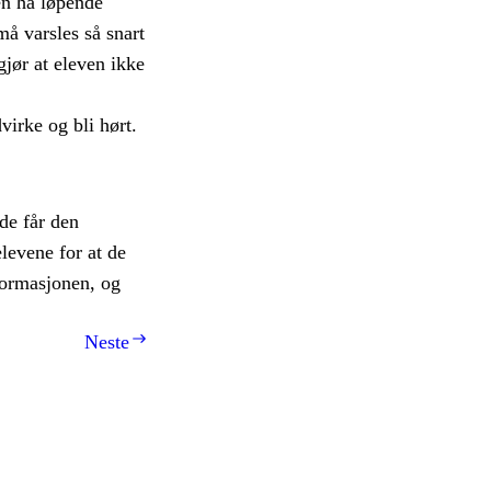
en ha løpende
å varsles så snart
gjør at eleven ikke
virke og bli hørt.
 de får den
levene for at de
nformasjonen, og
Neste